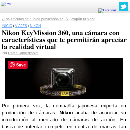
¿Los artículos de tu blog publicados aquí? ¡Propón tu blog!
INICIO
›
VIAJES
›
NIKON
Nikon KeyMission 360, una cámara con
características que te permitirán apreciar
la realidad virtual
Por
Rafael
@merkabici
Save
Por primera vez, la compañía japonesa experta en
producción de cámaras,
Nikon
acaba de anunciar su
introducción al mercado de cámaras de acción. En
busca de intentar competir en contra de marcas tan