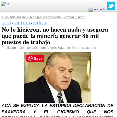
¿Los artículos de tu blog publicados aquí? ¡Propón tu blog!
INICIO
›
SOCIEDAD
›
POLÍTICA
No lo hicieron, no hacen nada y asegura
que puede la minería generar 86 mil
puestos de trabajo
Publicado el 20 mayo 2014 por
Andrés Zarzuelo
@andreszarzuelo
Save
ACÁ SE EXPLICA LA ESTÚPIDA DECLARACIÓN DE
SAAVEDRA Y EL GIOJISMO QUE NOS