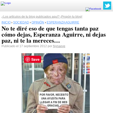
¿Los artículos de tu blog publicados aquí? ¡Propón tu blog!
INICIO
›
SOCIEDAD
›
OPINIÓN
›
ESPERANZA AGUIRRE
No te diré eso de que tengas tanta paz
cómo dejas, Esperanza Aguirre, ni dejas
paz, ni te la mereces…
Publicado el 17 septiembre 2012 por
Nynaeve
Save