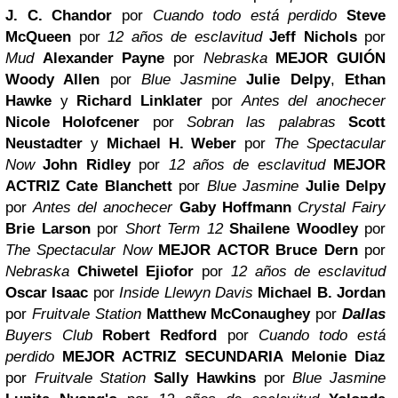
J. C. Chandor
por
Cuando todo está perdido
Steve
McQueen
por
12 años de esclavitud
Jeff Nichols
por
Mud
Alexander Payne
por
Nebraska
MEJOR GUIÓN
Woody Allen
por
Blue Jasmine
Julie Delpy
,
Ethan
Hawke
y
Richard Linklater
por
Antes del anochecer
Nicole Holofcener
por
Sobran las palabras
Scott
Neustadter
y
Michael H. Weber
por
The Spectacular
Now
John Ridley
por
12 años de esclavitud
MEJOR
ACTRIZ
Cate Blanchett
por
Blue Jasmine
Julie Delpy
por
Antes del anochecer
Gaby Hoffmann
Crystal Fairy
Brie Larson
por
Short Term 12
Shailene Woodley
por
The Spectacular Now
MEJOR ACTOR
Bruce Dern
por
Nebraska
Chiwetel Ejiofor
por
12 años de esclavitud
Oscar Isaac
por
Inside Llewyn Davis
Michael B. Jordan
por
Fruitvale Station
Matthew McConaughey
por
Dallas
Buyers Club
Robert Redford
por
Cuando todo está
perdido
MEJOR ACTRIZ SECUNDARIA
Melonie Diaz
por
Fruitvale Station
Sally Hawkins
por
Blue Jasmine