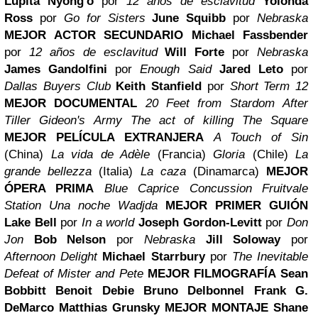
Lupita Nyong'o
por
12 años de esclavitud
Yolonda
Ross
por
Go for Sisters
June Squibb
por
Nebraska
MEJOR ACTOR SECUNDARIO
Michael Fassbender
por
12 años de esclavitud
Will Forte
por
Nebraska
James Gandolfini
por
Enough Said
Jared Leto
por
Dallas Buyers Club
Keith Stanfield
por
Short Term 12
MEJOR DOCUMENTAL
20 Feet from Stardom
After
Tiller
Gideon's Army
The act of killing
The Square
MEJOR PELÍCULA EXTRANJERA
A Touch of Sin
(China)
La vida de Adèle
(Francia)
Gloria
(Chile)
La
grande bellezza
(Italia)
La caza
(Dinamarca)
MEJOR
ÓPERA PRIMA
Blue Caprice
Concussion
Fruitvale
Station
Una noche
Wadjda
MEJOR PRIMER GUIÓN
Lake Bell
por
In a world
Joseph Gordon-Levitt
por
Don
Jon
Bob Nelson
por
Nebraska
Jill Soloway
por
Afternoon Delight
Michael Starrbury
por
The Inevitable
Defeat of Mister and Pete
MEJOR FILMOGRAFÍA
Sean
Bobbitt
Benoit Debie
Bruno Delbonnel
Frank G.
DeMarco
Matthias Grunsky
MEJOR MONTAJE
Shane