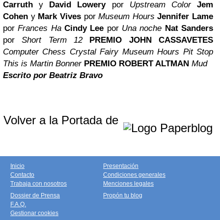
Carruth
y
David Lowery
por
Upstream Color
Jem
Cohen
y
Mark Vives
por
Museum Hours
Jennifer Lame
por
Frances Ha
Cindy Lee
por
Una noche
Nat Sanders
por
Short Term 12
PREMIO JOHN CASSAVETES
Computer Chess
Crystal Fairy
Museum Hours
Pit Stop
This is Martin Bonner
PREMIO ROBERT ALTMAN
Mud
Escrito por Beatriz Bravo
Volver a la Portada de
Inicio
Presentación
Contacto
Condiciones generales
Trabaja con nosotros
Menciones legales
Dossier de Prensa
Propón tu blog
F.A.Q.
Gestionar cookies