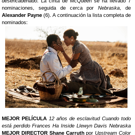
desencadenado
. La cinta de McQueen se ha llevado 7
nominaciones, seguida de cerca por
Nebraska
, de
Alexander Payne
(6). A continuación la lista completa de
nominados:
MEJOR PELÍCULA
12 años de esclavitud
Cuando todo
está perdido
Frances Ha
Inside Llewyn Davis
Nebraska
MEJOR DIRECTOR
Shane Carruth
por
Upstream Color