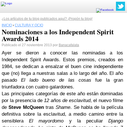
¿Los artículos de tu blog publicados aquí? ¡Propón tu blog!
INICIO
›
CULTURA Y OCIO
Nominaciones a los Independent Spirit
Awards 2014
Publicado el 27 noviembre 2013 por
Banacafalata
Ayer se dieron a conocer las nominadas a los
Independent Spirit Awards. Estos premios, creados en
1984, se dedican a ensalzar el buen cine independiente
que (no) llega a nuestras salas a lo largo del año. El año
pasado
El lado bueno de las cosas
fue la gran
triunfadora con cuatro galardones.
Las principales categorías de este año están dominadas
por la presencia de
12 años de esclavitud
, el nuevo filme
de
Steve McQueen
tras
Shame
. Se habla de la película
definitiva sobre la esclavitud, a medio camino entre la
sensiblera
El mayordomo
y la peculiar
Django