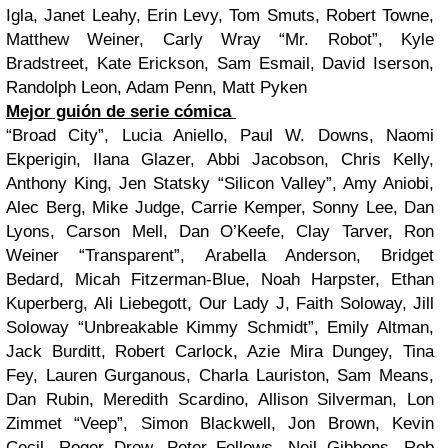
Igla, Janet Leahy, Erin Levy, Tom Smuts, Robert Towne,
Matthew Weiner, Carly Wray “Mr. Robot”, Kyle
Bradstreet, Kate Erickson, Sam Esmail, David Iserson,
Randolph Leon, Adam Penn, Matt Pyken
Mejor guión de serie cómica
“Broad City”, Lucia Aniello, Paul W. Downs, Naomi
Ekperigin, Ilana Glazer, Abbi Jacobson, Chris Kelly,
Anthony King, Jen Statsky “Silicon Valley”, Amy Aniobi,
Alec Berg, Mike Judge, Carrie Kemper, Sonny Lee, Dan
Lyons, Carson Mell, Dan O’Keefe, Clay Tarver, Ron
Weiner “Transparent”, Arabella Anderson, Bridget
Bedard, Micah Fitzerman-Blue, Noah Harpster, Ethan
Kuperberg, Ali Liebegott, Our Lady J, Faith Soloway, Jill
Soloway “Unbreakable Kimmy Schmidt”, Emily Altman,
Jack Burditt, Robert Carlock, Azie Mira Dungey, Tina
Fey, Lauren Gurganous, Charla Lauriston, Sam Means,
Dan Rubin, Meredith Scardino, Allison Silverman, Lon
Zimmet “Veep”, Simon Blackwell, Jon Brown, Kevin
Cecil, Roger Drew, Peter Fellows, Neil Gibbons, Rob