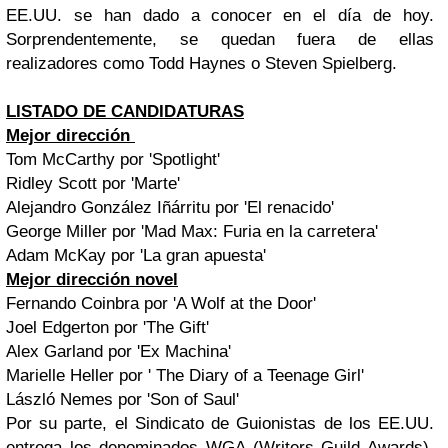
EE.UU. se han dado a conocer en el día de hoy.
Sorprendentemente, se quedan fuera de ellas
realizadores como Todd Haynes o Steven Spielberg.
LISTADO DE CANDIDATURAS
Mejor dirección
Tom McCarthy por 'Spotlight'
Ridley Scott por 'Marte'
Alejandro González Iñárritu por 'El renacido'
George Miller por 'Mad Max: Furia en la carretera'
Adam McKay por 'La gran apuesta'
Mejor dirección novel
Fernando Coinbra por 'A Wolf at the Door'
Joel Edgerton por 'The Gift'
Alex Garland por 'Ex Machina'
Marielle Heller por ' The Diary of a Teenage Girl'
László Nemes por 'Son of Saul'
Por su parte, el Sindicato de Guionistas de los EE.UU.
entrega los denominados WGA (Writers Guild Awards).