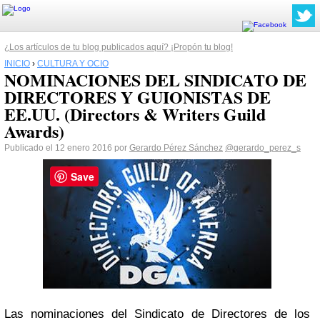
¿Los artículos de tu blog publicados aquí? ¡Propón tu blog!
INICIO
›
CULTURA Y OCIO
NOMINACIONES DEL SINDICATO DE
DIRECTORES Y GUIONISTAS DE
EE.UU. (Directors & Writers Guild
Awards)
Publicado el 12 enero 2016 por
Gerardo Pérez Sánchez
@gerardo_perez_s
Save
Las nominaciones del Sindicato de Directores de los