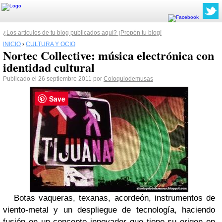
¿Los artículos de tu blog publicados aquí? ¡Propón tu blog!
INICIO
›
CULTURA Y OCIO
Nortec Collective: música electrónica con
identidad cultural
Publicado el 26 septiembre 2011 por
Coloquiodemusas
Save
Botas vaqueras, texanas, acordeón, instrumentos de
viento-metal y un despliegue de tecnología, haciendo
fusión en un concepto innovador que tiene su origen en