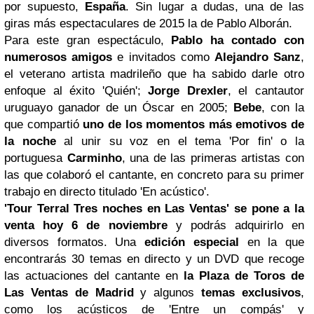
por supuesto,
España
. Sin lugar a dudas, una de las
giras más espectaculares de 2015 la de Pablo Alborán.
Para este gran espectáculo,
Pablo ha contado con
numerosos amigos
e invitados como
Alejandro Sanz
,
el veterano artista madrileño que ha sabido darle otro
enfoque al éxito 'Quién';
Jorge Drexler
, el cantautor
uruguayo ganador de un Óscar en 2005;
Bebe
, con la
que compartió
uno de los momentos más emotivos de
la noche
al unir su voz en el tema 'Por fin' o la
portuguesa
Carminho
, una de las primeras artistas con
las que colaboró el cantante, en concreto para su primer
trabajo en directo titulado 'En acústico'.
'Tour Terral Tres noches en Las Ventas' se pone a la
venta hoy 6 de noviembre
y podrás adquirirlo en
diversos formatos. Una
edición especial
en la que
encontrarás 30 temas en directo y un DVD que recoge
las actuaciones del cantante en
la Plaza de Toros de
Las Ventas de Madrid
y algunos
temas exclusivos
,
como los acústicos de 'Entre un compás' y