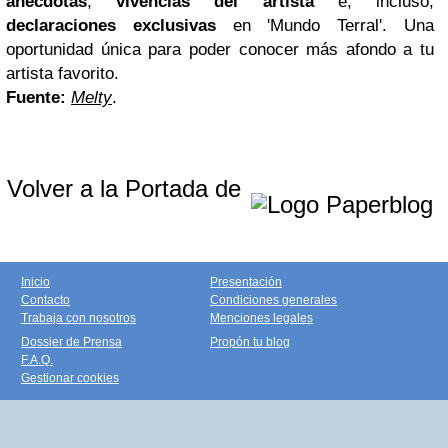
anécdotas
,
vivencias del artista
e, incluso,
declaraciones exclusivas
en 'Mundo Terral'. Una
oportunidad única para poder conocer más afondo a tu
artista favorito.
Fuente:
Melty
.
Volver a la Portada de
Inicio
Presentación
Contacto
Condiciones generales
Trabaja con nosotros
Menciones legales
Dossier de Prensa
Propón tu blog
F.A.Q.
Gestionar cookies