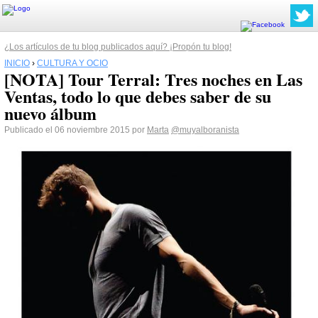
¿Los artículos de tu blog publicados aquí? ¡Propón tu blog!
INICIO
›
CULTURA Y OCIO
[NOTA] Tour Terral: Tres noches en Las
Ventas, todo lo que debes saber de su
nuevo álbum
Publicado el 06 noviembre 2015 por
Marta
@muyalboranista