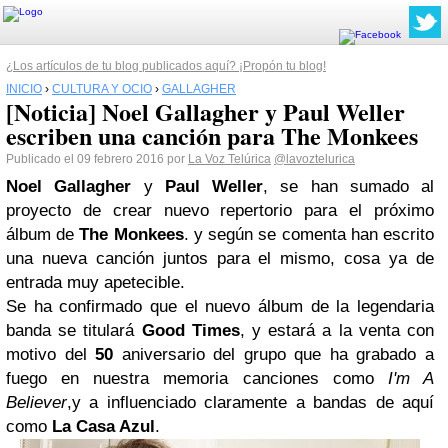
¿Los artículos de tu blog publicados aquí? ¡Propón tu blog!
INICIO
›
CULTURA Y OCIO
›
GALLAGHER
[Noticia] Noel Gallagher y Paul Weller
escriben una canción para The Monkees
Publicado el 09 febrero 2016 por
La Voz Telúrica
@lavoztelurica
Noel Gallagher
y
Paul Weller
, se han sumado al
proyecto de crear nuevo repertorio para el próximo
álbum de
The Monkees
. y según se comenta han escrito
una nueva canción juntos para el mismo, cosa ya de
entrada muy apetecible.
Se ha confirmado que el nuevo álbum de la legendaria
banda se titulará
Good Times
, y estará a la venta con
motivo del
50
aniversario del grupo que ha grabado a
fuego en nuestra memoria canciones como
I'm A
Believer
,y a influenciado claramente a bandas de aquí
como
La Casa Azul
.