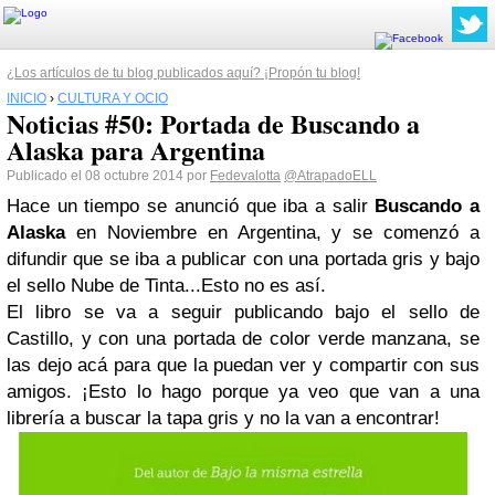
¿Los artículos de tu blog publicados aquí? ¡Propón tu blog!
INICIO
›
CULTURA Y OCIO
Noticias #50: Portada de Buscando a
Alaska para Argentina
Publicado el 08 octubre 2014 por
Fedevalotta
@AtrapadoELL
Hace un tiempo se anunció que iba a salir
Buscando a
Alaska
en Noviembre en Argentina, y se comenzó a
difundir que se iba a publicar con una portada gris y bajo
el sello Nube de Tinta...Esto no es así.
El libro se va a seguir publicando bajo el sello de
Castillo, y con una portada de color verde manzana, se
las dejo acá para que la puedan ver y compartir con sus
amigos. ¡Esto lo hago porque ya veo que van a una
librería a buscar la tapa gris y no la van a encontrar!