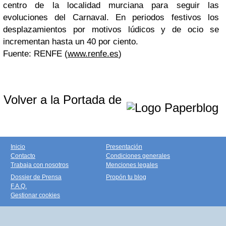
centro de la localidad murciana para seguir las
evoluciones del Carnaval. En periodos festivos los
desplazamientos por motivos lúdicos y de ocio se
incrementan hasta un 40 por ciento.
Fuente: RENFE (
www.renfe.es
)
Volver a la Portada de
Inicio
Presentación
Contacto
Condiciones generales
Trabaja con nosotros
Menciones legales
Dossier de Prensa
Propón tu blog
F.A.Q.
Gestionar cookies