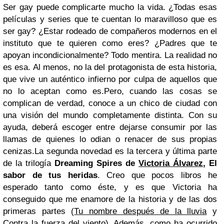
Ser gay puede complicarte mucho la vida.
¿Todas esas
películas y series que te cuentan lo maravilloso que es
ser gay? ¿Estar rodeado de compañeros modernos en el
instituto que te quieren como eres? ¿Padres que te
apoyan incondicionalmente?
Todo mentira. La realidad no
es esa. Al menos, no la del protagonista de esta historia,
que vive un auténtico infierno por culpa de aquellos que
no lo aceptan como es.
Pero, cuando las cosas se
complican de verdad, conoce a un chico de ciudad con
una visión del mundo completamente distinta. Con su
ayuda, deberá escoger entre dejarse consumir por las
llamas de quienes lo odian o renacer de sus propias
cenizas.
La segunda novedad es la tercera y última parte
de la trilogía
Dreaming Spires de
Victoria Álvarez
, El
sabor de tus heridas
. Creo que pocos libros he
esperado tanto como éste, y es que Victoria ha
conseguido que me enamore de la historia y de las dos
primeras partes (
Tu nombre después de la lluvia
y
Contra la fuerza del viento)
. Además, como ha ocurrido