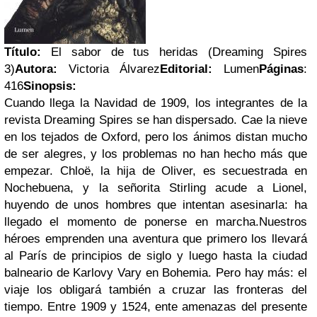
Título:
El sabor de tus heridas (Dreaming Spires
3)
Autora:
Victoria Álvarez
Editorial:
Lumen
Páginas
:
416
Sinopsis:
Cuando llega la Navidad de 1909, los integrantes de la
revista Dreaming Spires se han dispersado. Cae la nieve
en los tejados de Oxford, pero los ánimos distan mucho
de ser alegres, y los problemas no han hecho más que
empezar. Chloë, la hija de Oliver, es secuestrada en
Nochebuena, y la señorita Stirling acude a Lionel,
huyendo de unos hombres que intentan asesinarla: ha
llegado el momento de ponerse en marcha.
Nuestros
héroes emprenden una aventura que primero los llevará
al París de principios de siglo y luego hasta la ciudad
balneario de Karlovy Vary en Bohemia. Pero hay más: el
viaje los obligará también a cruzar las fronteras del
tiempo. Entre 1909 y 1524, ente amenazas del presente