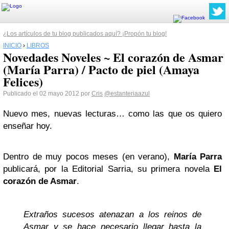
¿Los artículos de tu blog publicados aquí? ¡Propón tu blog!
INICIO
›
LIBROS
Novedades Noveles ~ El corazón de Asmar
(María Parra) / Pacto de piel (Amaya
Felices)
Publicado el 02 mayo 2012 por
Cris
@estanteriaazul
Nuevo mes, nuevas lecturas… como las que os quiero
enseñar hoy.
Dentro de muy pocos meses (en verano),
María Parra
publicará, por la Editorial Sarria, su primera novela
El
corazón de Asmar
.
Extraños sucesos atenazan a los reinos de
Asmar y se hace necesario llegar hasta la