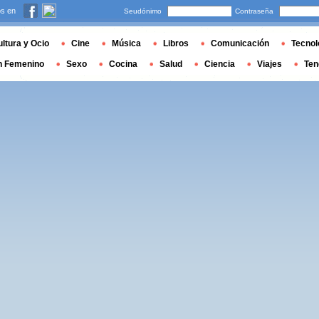
s en
Seudónimo
Contraseña
ltura y Ocio
Cine
Música
Libros
Comunicación
Tecnol
n Femenino
Sexo
Cocina
Salud
Ciencia
Viajes
Ten