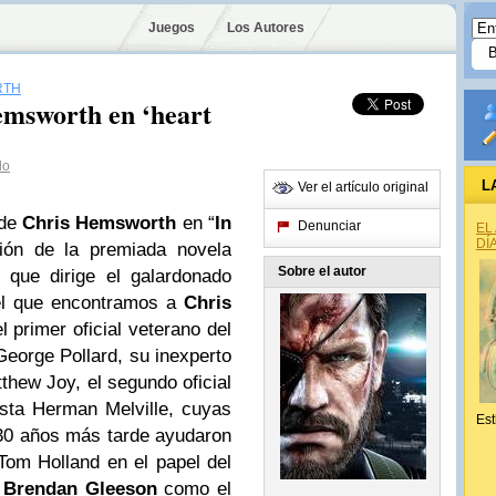
Juegos
Los Autores
RTH
emsworth en ‘heart
lo
L
Ver el artículo original
 de
Chris Hemsworth
en “
In
Denunciar
EL
DÍ
ción de la premiada novela
Sobre el autor
 que dirige el galardonado
el que encontramos a
Chris
primer oficial veterano del
orge Pollard, su inexperto
hew Joy, el segundo oficial
sta Herman Melville, cuyas
Est
30 años más tarde ayudaron
om Holland en el papel del
y
Brendan Gleeson
como el