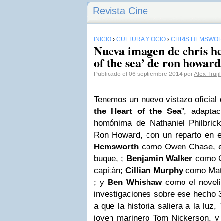
Revista Cine
INICIO
›
CULTURA Y OCIO
›
CHRIS HEMSWO
Nueva imagen de chris h
of the sea’ de ron howard
Publicado el 06 septiembre 2014 por
Alex Trujil
Tenemos un nuevo vistazo oficial
the Heart of the Sea
”, adapta
homónima de Nathaniel Philbrick
Ron Howard, con un reparto en 
Hemsworth
como Owen Chase, el 
buque, ;
Benjamin Walker
como Ge
capitán;
Cillian Murphy
como Matt
; y
Ben Whishaw
como el noveli
investigaciones sobre ese hecho 
a que la historia saliera a la luz,
T
joven marinero Tom Nickerson, 