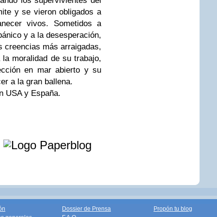
ando los supervivientes del
mite y se vieron obligados a
anecer vivos. Sometidos a
pánico y a la desesperación,
 creencias más arraigadas,
 la moralidad de su trabajo,
ección en mar abierto y su
er a la gran ballena.
en USA y España.
e
ón
Dossier de Prensa
Propón tu blog