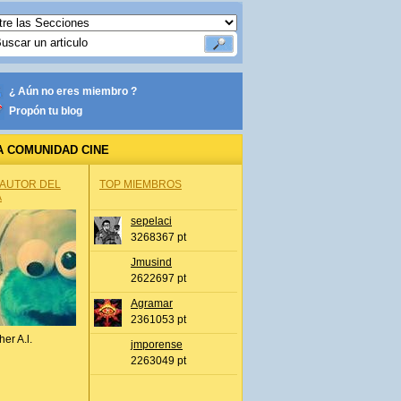
¿ Aún no eres miembro ?
Propón tu blog
A COMUNIDAD CINE
 AUTOR DEL
TOP MIEMBROS
A
sepelaci
3268367 pt
Jmusind
2622697 pt
Agramar
2361053 pt
her A.l.
jmporense
2263049 pt