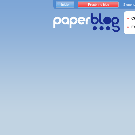
Inicio
Propón tu blog
Sígueno
Cu
E