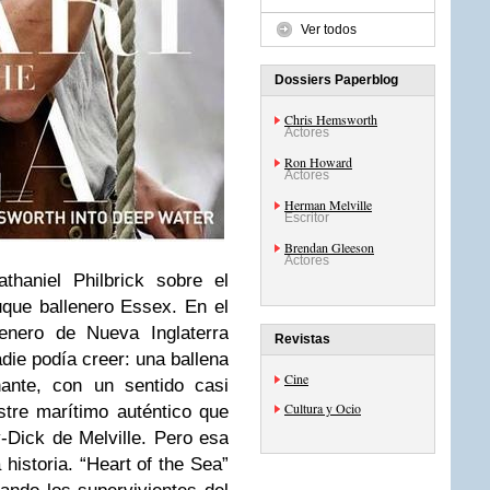
Ver todos
Dossiers Paperblog
Chris Hemsworth
Actores
Ron Howard
Actores
Herman Melville
Escritor
Brendan Gleeson
Actores
thaniel Philbrick sobre el
uque ballenero Essex. En el
lenero de Nueva Inglaterra
Revistas
die podía creer: una ballena
Cine
ante, con un sentido casi
Cultura y Ocio
tre marítimo auténtico que
-Dick de Melville. Pero esa
 historia. “Heart of the Sea”