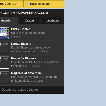
Todo sobre él
Hazte miembro
UEGOS EN ES.PAPERBLOG.COM
Arcade
Casino
Estrategia
Puzzle Bobble
Un clásico juego de Arcade. ......
Juega
Karate Blazers
Karate Blazers es un juego de
Arcade, que forma......
Juega
Puzzle De Bloques
Inventado en 1984 por el ruso Alekséi
Pázhitnov, e......
Juega
Magical Cat Adventure
Redescubre Magical Cat Adventure,
un juego de la......
Juega
Descubrir el espacio Juegos