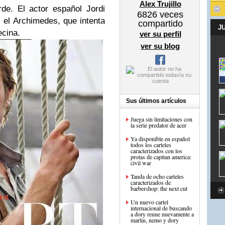
Alex Trujillo
e. El actor español Jordi
6826
veces
, el Archimedes, que intenta
compartido
J
ecina.
ver su perfil
ver su blog
Sus últimos artículos
Juega sin limitaciones con
la serie predator de acer
Ya disponible en español
todos los carteles
caracterizados con los
protas de capitan america:
civil war
Tanda de ocho carteles
caracterizados de
barbershop: the next cut
Un nuevo cartel
internacional de buscando
a dory reune nuevamente a
marlin, nemo y dory