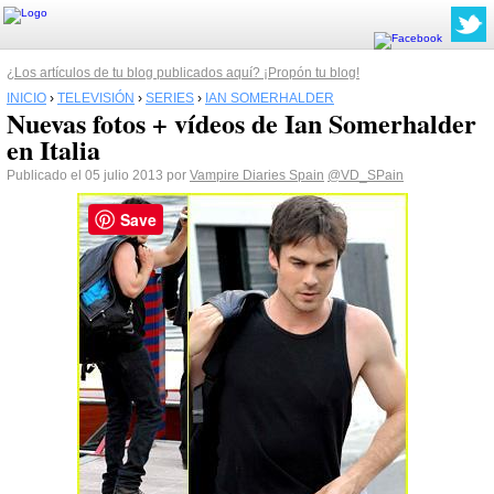
¿Los artículos de tu blog publicados aquí? ¡Propón tu blog!
INICIO
›
TELEVISIÓN
›
SERIES
›
IAN SOMERHALDER
Nuevas fotos + vídeos de Ian Somerhalder
en Italia
Publicado el 05 julio 2013 por
Vampire Diaries Spain
@VD_SPain
Save