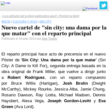
¿Los artículos de tu blog publicados aquí? ¡Propón tu blog!
INICIO
›
CULTURA Y OCIO
›
SIN CITY
Nuevo cartel de "sin city: una dama por la
que matar" con el reparto principal
Publicado el 16 julio 2014 por
Alex Trujillo
El reparto principal hace acto de precensia en el nuevo
Póster de '
Sin City: Una dama por la que matar
' (Sin
City: A Dame to Kill For)
,
segunda entrega basada en la
obra original de Frank Miller, que vuelve a dirigir junto
a
Robert Rodriguez
, con un reparto compuesto
por Bruce Willis (Hartigan),
Josh Brolin
(Dwight
McCarthy), Mickey Rourke, Jessica Alba, Jamie Chung,
Rosario Dawson, Ray Liotta, Michael Madsen, Dennis
Haysbert, Alexa Vega,
Joseph Gordon-Levitt
y
Eva
Green
(Ava Lord).