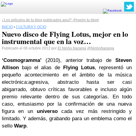
¿Los artículos de tu blog publicados aquí? ¡Propón tu blog!
INICIO
›
CULTURA Y OCIO
Nuevo disco de Flying Lotus, mejor en lo
instrumental que en la voz…
Publicado el 08 octubre 2012 por
El Ninho Naranja
@NinhoNaranja
‘Cosmogramma’
(2010), anterior trabajo de
Steven
Allison
bajo el alias de
Flying Lotus
, representó un
pequeño acontecimiento en el ámbito de la música
electrónica:agresiva, abstracto hasta ser casi
abigarrado, obtuvo críticas favorables e incluso algún
premio relevante dentro de sus categorías. En todo
caso, entusiasmo por la confirmación de una nueva
figura en un
universo
cada vez más restringido y
limitado. Y además, grabando para un emblema como el
sello
Warp
.