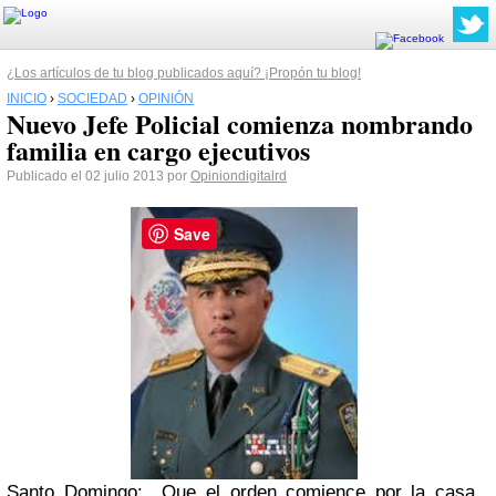
¿Los artículos de tu blog publicados aquí? ¡Propón tu blog!
INICIO
›
SOCIEDAD
›
OPINIÓN
Nuevo Jefe Policial comienza nombrando
familia en cargo ejecutivos
Publicado el 02 julio 2013 por
Opiniondigitalrd
Save
Santo Domingo:_ Que el orden comience por la casa,