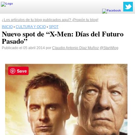
¿Los artículos de tu blog publicados aquí? ¡Propón tu blog!
INICIO
›
CULTURA Y OCIO
›
SPOT
Nuevo spot de “X-Men: Días del Futuro
Pasado”
Publicado el 05 abril 2014 por
Claudio Antonio Diaz Muñoz
@StarWlog
Save