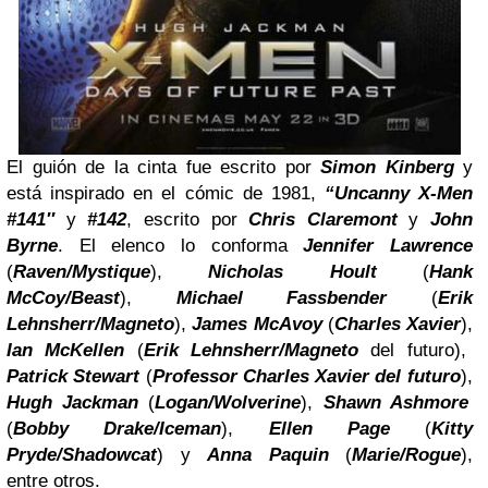
El guión de la cinta
fue escrito por
Simon Kinberg
y
está inspirado en el cómic de 1981,
“Uncanny X-Men
#141″
y
#142
, escrito por
Chris Claremont
y
John
Byrne
. El elenco lo conforma
Jennifer Lawrence
(
Raven/Mystique
),
Nicholas Hoult
(
Hank
McCoy/Beast
),
Michael Fassbender
(
Erik
Lehnsherr/Magneto
),
James McAvoy
(
Charles Xavier
),
Ian McKellen
(
Erik Lehnsherr/Magneto
del
futuro),
Patrick Stewart
(
Professor
Charles Xavier
del futuro
),
Hugh Jackman
(
Logan/Wolverine
),
Shawn Ashmore
(
Bobby Drake/Iceman
),
Ellen Page
(
Kitty
Pryde/Shadowcat
) y
Anna Paquin
(
Marie/Rogue
)
,
entre otros.