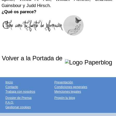
Gainsbour y Judd Hirsch.
¿Qué os parece?
Volver a la Portada de
Inicio
Presentación
Contacto
Condiciones generales
Trabaja con nosotros
Menciones legales
Dossier de Prensa
Propón tu blog
F.A.Q.
Gestionar cookies