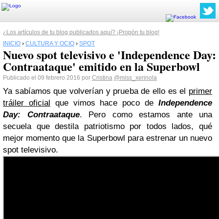
¿Los artículos de tu blog publicados aquí? ¡Propón tu blog!
INICIO
›
CULTURA Y OCIO
›
SPOT
Nuevo spot televisivo e 'Independence Day:
Contraataque' emitido en la Superbowl
Publicado el 09 febrero 2016 por
Cristina
@miss_xerinola
Ya sabíamos que volverían y prueba de ello es el
primer
tráiler oficial
que vimos hace poco de
Independence
Day: Contraataque
. Pero como estamos ante una
secuela que destila patriotismo por todos lados,
qué
mejor momento que la Superbowl para estrenar un nuevo
spot televisivo
.