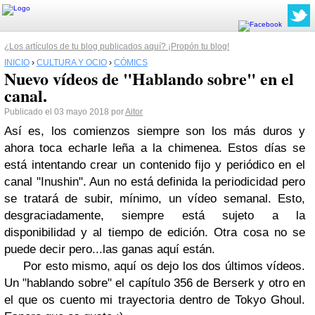
¿Los artículos de tu blog publicados aquí? ¡Propón tu blog!
INICIO
›
CULTURA Y OCIO
›
CÓMICS
Nuevo vídeos de "Hablando sobre" en el
canal.
Publicado el 03 mayo 2018 por
Aitor
Así es, los comienzos siempre son los más duros y
ahora toca echarle leña a la chimenea. Estos días se
está intentando crear un contenido fijo y periódico en el
canal "Inushin". Aun no está definida la periodicidad pero
se tratará de subir, mínimo, un vídeo semanal. Esto,
desgraciadamente, siempre está sujeto a la
disponibilidad y al tiempo de edición. Otra cosa no se
puede decir pero...las ganas aquí están.
Por esto mismo, aquí os dejo los dos últimos vídeos.
Un "hablando sobre" el capítulo 356 de Berserk y otro en
el que os cuento mi trayectoria dentro de Tokyo Ghoul.