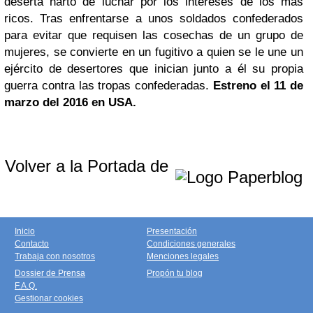
deserta harto de luchar por los intereses de los más
ricos. Tras enfrentarse a unos soldados confederados
para evitar que requisen las cosechas de un grupo de
mujeres, se convierte en un fugitivo a quien se le une un
ejército de desertores que inician junto a él su propia
guerra contra las tropas confederadas.
Estreno el 11 de
marzo del 2016 en USA.
Volver a la Portada de
Inicio
Presentación
Contacto
Condiciones generales
Trabaja con nosotros
Menciones legales
Dossier de Prensa
Propón tu blog
F.A.Q.
Gestionar cookies