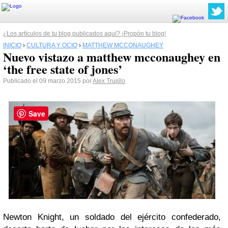
¿Los artículos de tu blog publicados aquí? ¡Propón tu blog!
INICIO
›
CULTURA Y OCIO
›
MATTHEW MCCONAUGHEY
Nuevo vistazo a matthew mcconaughey en
‘the free state of jones’
Publicado el 09 marzo 2015 por
Alex Trujillo
Save
Newton Knight, un soldado del ejército confederado,