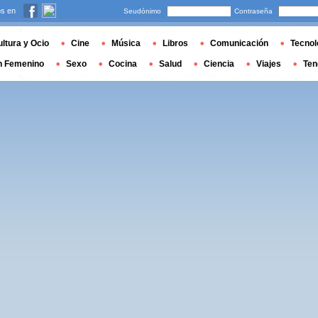
s en
Seudónimo
Contraseña
ltura y Ocio
Cine
Música
Libros
Comunicación
Tecnol
n Femenino
Sexo
Cocina
Salud
Ciencia
Viajes
Ten