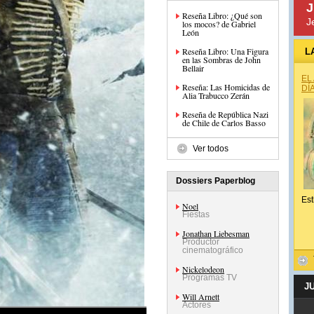
J
Reseña Libro: ¿Qué son
J
los mocos? de Gabriel
León
Reseña Libro: Una Figura
L
en las Sombras de John
Bellair
EL
Reseña: Las Homicidas de
DÍ
Alia Trabucco Zerán
Reseña de República Nazi
de Chile de Carlos Basso
Ver todos
Dossiers Paperblog
Est
Noel
Fiestas
Jonathan Liebesman
Productor
cinematográfico
Nickelodeon
Programas TV
J
Will Arnett
Actores