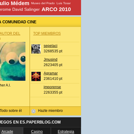
ulio Médem
Museo del Prado
Luis Tosar
ARCO 2010
erome David Salinger
A COMUNIDAD CINE
 AUTOR DEL
TOP MIEMBROS
A
sepelaci
3268535 pt
Jmusind
2623405 pt
Agramar
2361410 pt
her A.l.
jmporense
2263355 pt
Todo sobre él
Hazte miembro
UEGOS EN ES.PAPERBLOG.COM
Arcade
Casino
Estrategia