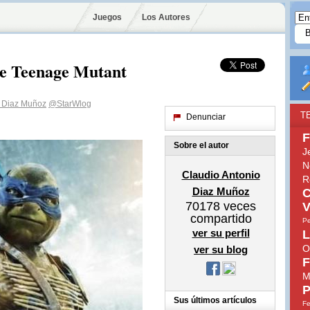
Juegos
Los Autores
 de Teenage Mutant
o Diaz Muñoz
@StarWlog
T
Denunciar
F
Sobre el autor
J
N
Claudio Antonio
R
Diaz Muñoz
C
70178
veces
V
compartido
Pe
ver su perfil
L
O
ver su blog
F
M
P
Sus últimos artículos
Fe