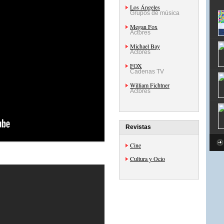
Los Ángeles
Grupos de música
Megan Fox
Actores
Michael Bay
Actores
FOX
Cadenas TV
William Fichtner
Actores
Revistas
Cine
Cultura y Ocio