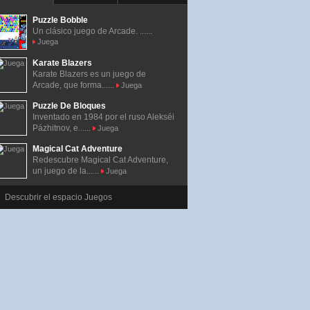
Puzzle Bobble
Un clásico juego de Arcade. ......
Juega
Karate Blazers
Karate Blazers es un juego de
Arcade, que forma......
Juega
Puzzle De Bloques
Inventado en 1984 por el ruso Alekséi
Pázhitnov, e......
Juega
Magical Cat Adventure
Redescubre Magical Cat Adventure,
un juego de la......
Juega
Descubrir el espacio Juegos