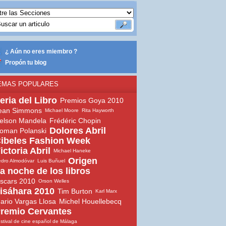
¿ Aún no eres miembro ?
Propón tu blog
EMAS POPULARES
eria del Libro
Premios Goya 2010
ean Simmons
Michael Moore
Rita Hayworth
elson Mandela
Frédéric Chopin
Dolores Abril
oman Polanski
ibeles Fashion Week
ictoria Abril
Michael Haneke
Origen
dro Almodóvar
Luis Buñuel
a noche de los libros
scars 2010
Orson Welles
isáhara 2010
Tim Burton
Karl Marx
ario Vargas Llosa
Michel Houellebecq
remio Cervantes
stival de cine español de Málaga