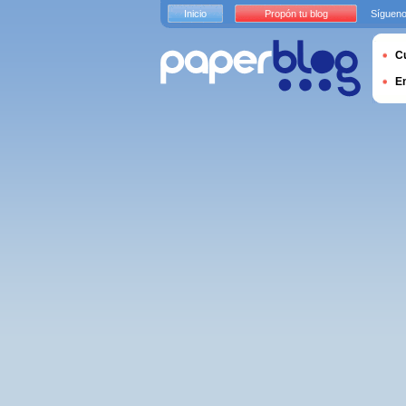
Inicio
Propón tu blog
Sígueno
Cu
E