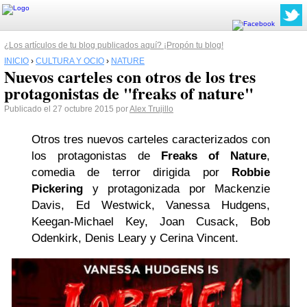
¿Los artículos de tu blog publicados aquí? ¡Propón tu blog!
INICIO
›
CULTURA Y OCIO
›
NATURE
Nuevos carteles con otros de los tres
protagonistas de "freaks of nature"
Publicado el 27 octubre 2015 por
Alex Trujillo
Otros tres nuevos carteles caracterizados con
los protagonistas de
Freaks of Nature
,
comedia de terror dirigida por
Robbie
Pickering
y protagonizada por Mackenzie
Davis, Ed Westwick, Vanessa Hudgens,
Keegan-Michael Key, Joan Cusack, Bob
Odenkirk, Denis Leary y Cerina Vincent.