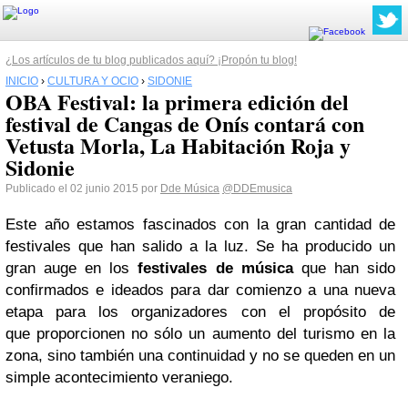
¿Los artículos de tu blog publicados aquí? ¡Propón tu blog!
INICIO
›
CULTURA Y OCIO
›
SIDONIE
OBA Festival: la primera edición del
festival de Cangas de Onís contará con
Vetusta Morla, La Habitación Roja y
Sidonie
Publicado el 02 junio 2015 por
Dde Música
@DDEmusica
Este año estamos fascinados con la gran cantidad de
festivales que han salido a la luz. Se ha producido un
gran auge en los
festivales de música
que han sido
confirmados e ideados para dar comienzo a una nueva
etapa para los organizadores con el propósito de
que proporcionen no sólo un aumento del turismo en la
zona, sino también una continuidad y no se queden en un
simple acontecimiento veraniego.