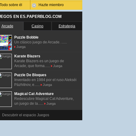
Todo sobre él
Hazte miembro
UEGOS EN ES.PAPERBLOG.COM
Arcade
Casino
Estrategia
Puzzle Bobble
Un clásico juego de Arcade. ......
Juega
Karate Blazers
Karate Blazers es un juego de
Arcade, que forma......
Juega
Puzzle De Bloques
Inventado en 1984 por el ruso Alekséi
Pázhitnov, e......
Juega
Magical Cat Adventure
Redescubre Magical Cat Adventure,
un juego de la......
Juega
Descubrir el espacio Juegos