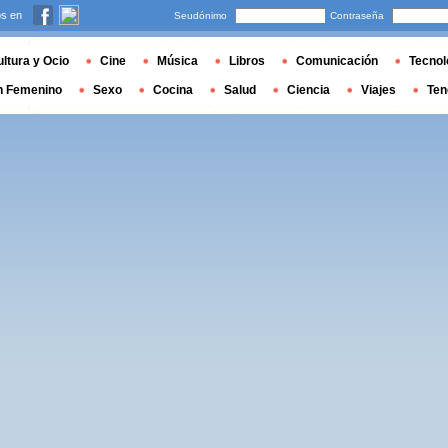
s en
Seudónimo
Contraseña
ltura y Ocio
Cine
Música
Libros
Comunicación
Tecnol
n Femenino
Sexo
Cocina
Salud
Ciencia
Viajes
Ten