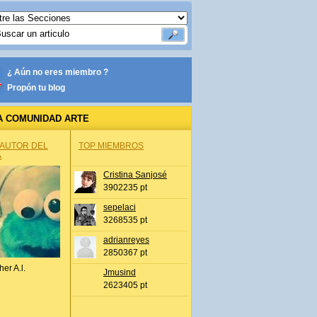
¿ Aún no eres miembro ?
Propón tu blog
A COMUNIDAD ARTE
 AUTOR DEL
TOP MIEMBROS
A
Cristina Sanjosé
3902235 pt
sepelaci
3268535 pt
adrianreyes
2850367 pt
her A.l.
Jmusind
2623405 pt