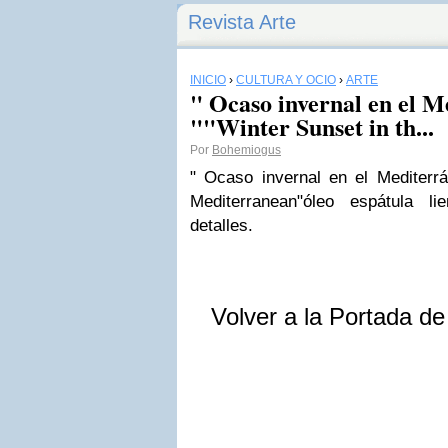
Revista Arte
INICIO
›
CULTURA Y OCIO
›
ARTE
" Ocaso invernal en el M
""Winter Sunset in th...
Por
Bohemiogus
" Ocaso invernal en el Mediterr
Mediterranean"
óleo espátula li
detalles.
Volver a la Portada d