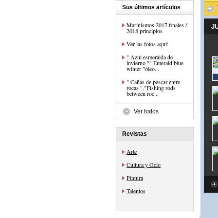
Sus últimos artículos
Marinismos 2017 finales /
J
2018 principios
Ver las fotos aquí:
" Azul esmeralda de
invierno "" Emerald blue
winter "óleo...
" Cañas de pescar entre
rocas "."Fishing rods
between roc...
Ver todos
Revistas
Arte
Cultura y Ocio
Pintura
Talentos