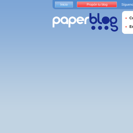
Inicio
Propón tu blog
Sígueno
Cu
E