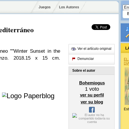
Juegos
Los Autores
editerráneo
L
Ver el artículo original
áneo "
"Winter Sunset in the
enzo. 2018.
15 x 15 cm.
Denunciar
EL
DÍ
Sobre el autor
Bohemiogus
1
voto
e
ver su perfil
ver su blog
Est