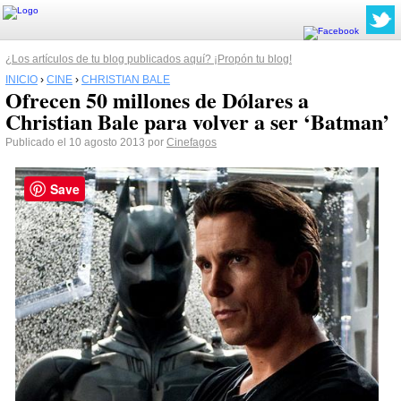
¿Los artículos de tu blog publicados aquí? ¡Propón tu blog!
INICIO
›
CINE
›
CHRISTIAN BALE
Ofrecen 50 millones de Dólares a
Christian Bale para volver a ser ‘Batman’
Publicado el 10 agosto 2013 por
Cinefagos
Save