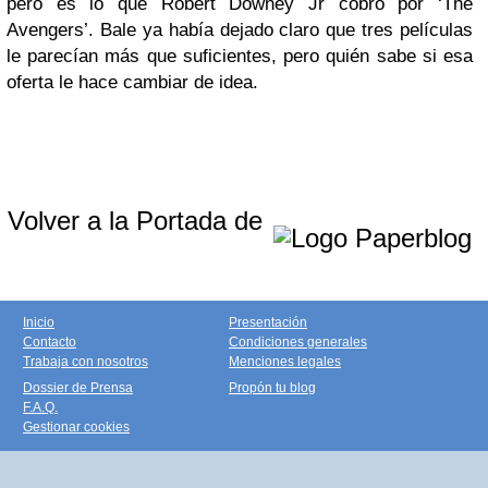
pero es lo que Robert Downey Jr cobró por ‘The
Avengers’. Bale ya había dejado claro que tres películas
le parecían más que suficientes, pero quién sabe si esa
oferta le hace cambiar de idea.
Volver a la Portada de
Inicio
Presentación
Contacto
Condiciones generales
Trabaja con nosotros
Menciones legales
Dossier de Prensa
Propón tu blog
F.A.Q.
Gestionar cookies