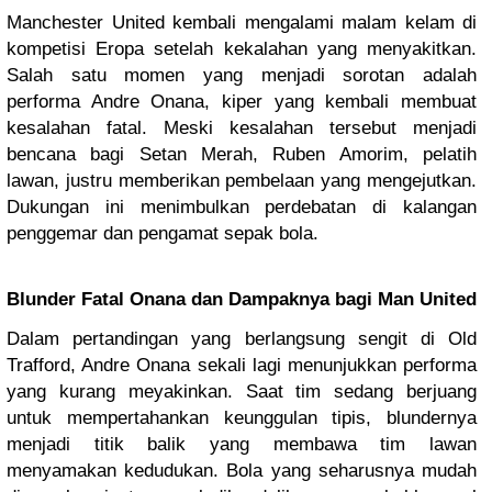
Manchester United kembali mengalami malam kelam di
kompetisi Eropa setelah kekalahan yang menyakitkan.
Salah satu momen yang menjadi sorotan adalah
performa Andre Onana, kiper yang kembali membuat
kesalahan fatal. Meski kesalahan tersebut menjadi
bencana bagi Setan Merah, Ruben Amorim, pelatih
lawan, justru memberikan pembelaan yang mengejutkan.
Dukungan ini menimbulkan perdebatan di kalangan
penggemar dan pengamat sepak bola.
Blunder Fatal Onana dan Dampaknya bagi Man United
Dalam pertandingan yang berlangsung sengit di Old
Trafford, Andre Onana sekali lagi menunjukkan performa
yang kurang meyakinkan. Saat tim sedang berjuang
untuk mempertahankan keunggulan tipis, blundernya
menjadi titik balik yang membawa tim lawan
menyamakan kedudukan. Bola yang seharusnya mudah