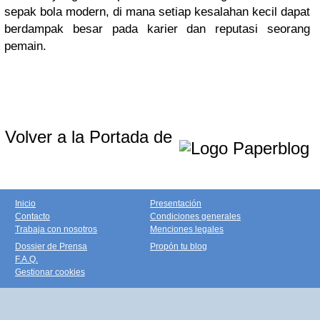
sepak bola modern, di mana setiap kesalahan kecil dapat
berdampak besar pada karier dan reputasi seorang
pemain.
Volver a la Portada de
Inicio
Presentación
Contacto
Condiciones generales
Trabaja con nosotros
Menciones legales
Dossier de Prensa
Propón tu blog
F.A.Q.
Gestionar cookies