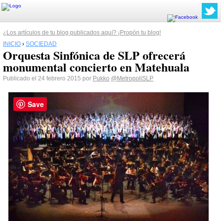
¿Los artículos de tu blog publicados aquí? ¡Propón tu blog!
INICIO
›
SOCIEDAD
Orquesta Sinfónica de SLP ofrecerá
monumental concierto en Matehuala
Publicado el 24 febrero 2015 por
Pukko
@MetropoliSLP
Save