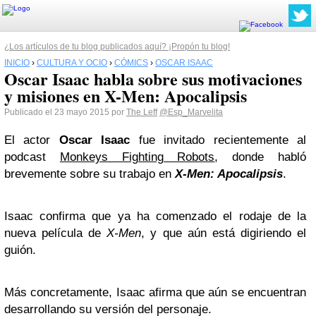
¿Los artículos de tu blog publicados aquí? ¡Propón tu blog!
INICIO
›
CULTURA Y OCIO
›
CÓMICS
›
OSCAR ISAAC
Oscar Isaac habla sobre sus motivaciones
y misiones en X-Men: Apocalipsis
Publicado el 23 mayo 2015 por
The Leff
@Esp_Marvelita
El actor
Oscar Isaac
fue invitado recientemente al
podcast
Monkeys Fighting Robots
, donde habló
brevemente sobre su trabajo en
X-Men: Apocalipsis
.
Isaac confirma que ya ha comenzado el rodaje de la
nueva película de
X-Men
, y que aún está digiriendo el
guión.
Más concretamente, Isaac afirma que aún se encuentran
desarrollando su versión del personaje.