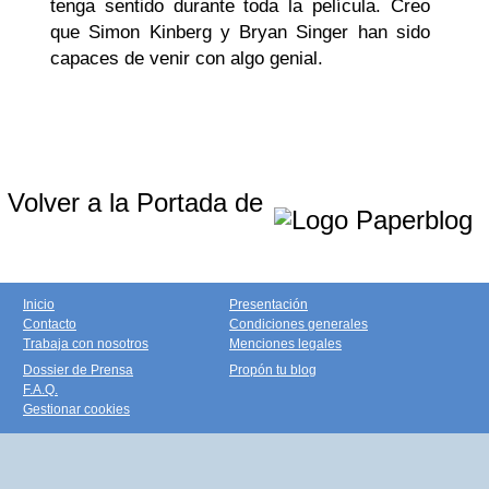
tenga sentido durante toda la película. Creo
que Simon Kinberg y Bryan Singer han sido
capaces de venir con algo genial.
Volver a la Portada de
Inicio
Presentación
Contacto
Condiciones generales
Trabaja con nosotros
Menciones legales
Dossier de Prensa
Propón tu blog
F.A.Q.
Gestionar cookies