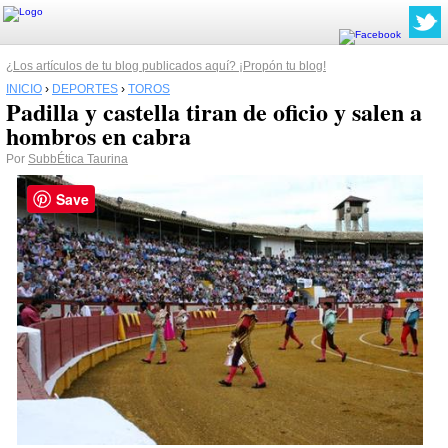
¿Los artículos de tu blog publicados aquí? ¡Propón tu blog!
INICIO
›
DEPORTES
›
TOROS
Padilla y castella tiran de oficio y salen a
hombros en cabra
Por
SubbÉtica Taurina
Save