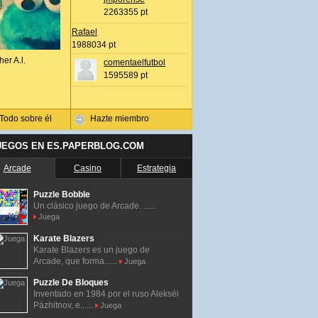
2263355 pt
Rafael
1988034 pt
her A.l.
comentaelfutbol
1595589 pt
Todo sobre él
Hazte miembro
UEGOS EN ES.PAPERBLOG.COM
Arcade
Casino
Estrategia
Puzzle Bobble
Un clásico juego de Arcade. ......
Juega
Karate Blazers
Karate Blazers es un juego de
Arcade, que forma......
Juega
Puzzle De Bloques
Inventado en 1984 por el ruso Alekséi
Pázhitnov, e......
Juega