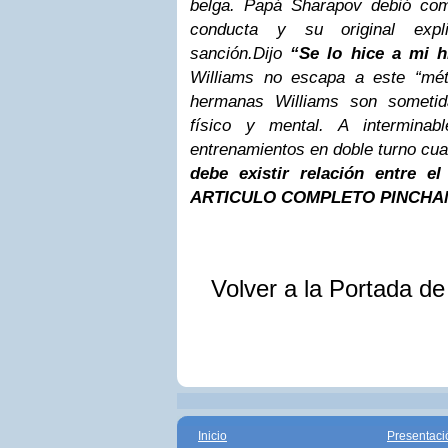
belga. Papá Sharapov debió com
conducta y su original expl
sanción.Dijo
“Se lo hice a mi h
Williams no escapa a este “mé
hermanas Williams son someti
físico y mental. A intermina
entrenamientos en doble turno cu
debe existir relación entre e
ARTICULO COMPLETO PINCHA
Volver a la Portada d
Inicio
Presentaci