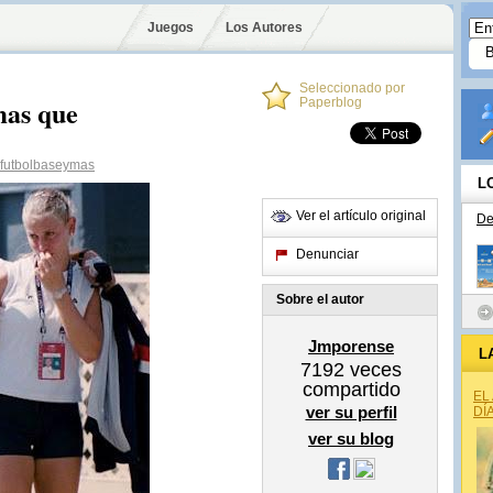
Juegos
Los Autores
Seleccionado por
mas que
Paperblog
futbolbaseymas
L
Ver el artículo original
De
Denunciar
Sobre el autor
Jmporense
L
7192
veces
compartido
EL
ver su perfil
DÍ
ver su blog