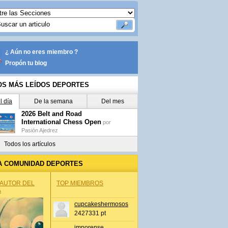
¿ Aún no eres miembro ?
Propón tu blog
OS MÁS LEÍDOS DEPORTES
l día
De la semana
Del mes
2026 Belt and Road
International Chess Open
por
Pasión Ajedrez
Todos los artículos
A COMUNIDAD DEPORTES
 AUTOR DEL
TOP MIEMBROS
A
cupcakeshermosos
2427331 pt
jmporense