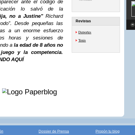
parecer ante el código de
icación lo salvó de la
ija, no a Justine"
Richard
Revistas
todo”. Desde pequeñas las
das a un enorme esfuerzo
Deportes
bles horas y sesiones de
Tenis
ando a
la edad de 8 años no
l juego y la competencia.
NDO AQUÍ
e
ón
Dossier de Prensa
Propón tu blog