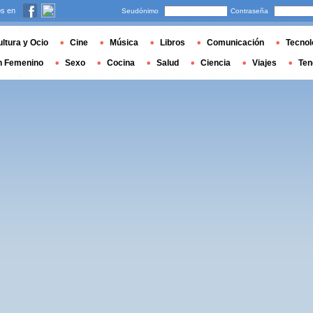
s en
Seudónimo
Contraseña
ltura y Ocio
Cine
Música
Libros
Comunicación
Tecnol
n Femenino
Sexo
Cocina
Salud
Ciencia
Viajes
Ten