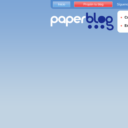
Inicio
Propón tu blog
Sígueno
Cu
E