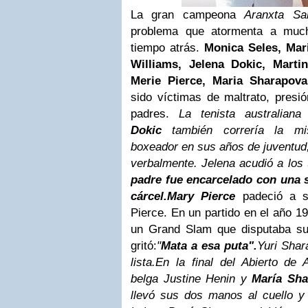
La gran campeona
Aranxta Sa
problema que atormenta a muc
tiempo atrás.
Monica Seles, Mar
Williams, Jelena Dokic, Marti
Merie Pierce, Maria Sharapov
sido víctimas de maltrato, presi
padres.
La tenista australian
Dokic
también correría la mi
boxeador en sus años de juventud,
verbalmente. Jelena acudió a los 
padre fue encarcelado con una 
cárcel.
Mary Pierce
padeció a 
Pierce. En un partido en el año 19
un Grand Slam que disputaba su 
gritó:
"
Mata a esa puta".
Yuri Shar
lista.En la final del Abierto de 
belga
Justine Henin
y
María Sha
llevó sus dos manos al cuello y f