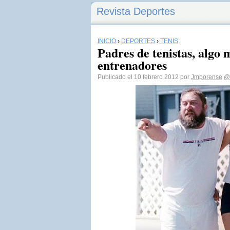
Revista Deportes
INICIO
›
DEPORTES
›
TENIS
Padres de tenistas, algo 
entrenadores
Publicado el 10 febrero 2012 por
Jmporense
@