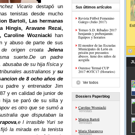
nchez Vicario
destapó un
Sus últimos artículos
has tenistas desde mucho
Revista Fútbol Femenino
ion Bartoli, Las hermanas
Galego (Julio 2017)
Est
na Hingis, Aravane Rezai,
Torneo S.D. Ribadeo 2017
benjamín y prebenjamín:
a,
Caroline Wozniacki
han
Equipos y horarios
ón y abuso de parte de sus
El monitor de las Escuelas
Municipales de León en
a de origen croata
Jelena
prisión por presuntos
abusos. tiene dos niños de
sma suerte.De un padre
acogida
J
 abusaba de su hija física y
Ourense Termal CUP
tribunales australianos y
su
2017 #OTC17 (Horarios)
sancion de 8 ocho años de
Ver todos
su padre y entrenador Jim
87 y en calidad de junior de
Dossiers Paperblog
hija se paró de su silla y
apov es otro que se sumó a
Caroline Wozniacki
Tenistas
Australia que disputaban la
Marion Bartoli
rapova
,e l irrasible Yuri se
Tenistas
ijó la mirada en la tenista
Maria Sharapova
Tenistas