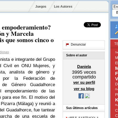
Juegos
Los Autores
de empoderamiento?
ón y Marcela
is que somos cinco o
T
Denunciar
diosas
Se
Sobre el autor
M
nista e integrante del Grupo
E
ad Civil en ONU Mujeres, y
Daniela
M
sta, analista de género y
3995
veces
F
compartido
s por la Federación de
V
ver su perfil
D
d de Género Guadalhorce
ver su blog
Gu
 el empoderamiento de las
P
 para ese fin. El motivo del
K
 Pizarra (Málaga) y reunió a
Ru
Sus últimos artículos
del Guadalhorce, fue tantear
C
C
 marcha de una escuela de
cHILE, SANTIAGO: A