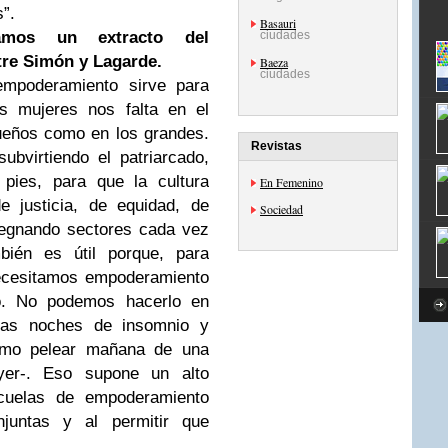
”.
Basauri
amos un extracto del
ciudades
tre Simón y Lagarde.
Baeza
ciudades
mpoderamiento sirve para
as mujeres nos falta en el
ueños como en los grandes.
Revistas
ubvirtiendo el patriarcado,
 pies, para que la cultura
En Femenino
e justicia, de equidad, de
Sociedad
regnando sectores cada vez
ién es útil porque, para
necesitamos empoderamiento
vo. No podemos hacerlo en
 las noches de insomnio y
ómo pelear mañana de una
er-. Eso supone un alto
scuelas de empoderamiento
njuntas y al permitir que