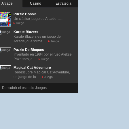
Arcade
Casino
Estrategia
Puzzle Bobble
Un clásico juego de Arcade. ......
Juega
Karate Blazers
Karate Blazers es un juego de
Arcade, que forma......
Juega
Puzzle De Bloques
Inventado en 1984 por el ruso Alekséi
Pázhitnov, e......
Juega
Magical Cat Adventure
Redescubre Magical Cat Adventure,
un juego de la......
Juega
Descubrir el espacio Juegos