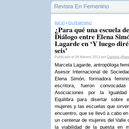
Revista En Femenino
INICIO
›
EN FEMENINO
¿Para qué una escuela 
Diálogo entre Elena Sim
Lagarde en ‘Y luego diré
seis’
Publicado el 06 febrero 2013 por
Daniela
@las
Marcela Lagarde, antropóloga femi
Asesor Internacional de Socied
Elena Simón, formadora femini
escritora, fueron convocada
Asociaciones por la Igualda
Equilibra para disertar sobre
mujeres y las escuelas que sirven
encuentro, que se llevó a cabo en
un centenar de mujeres del Valle 
la viabilidad de la puesta en