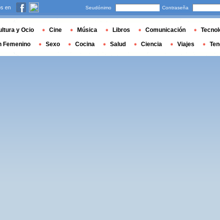
s en
Seudónimo
Contraseña
ltura y Ocio
Cine
Música
Libros
Comunicación
Tecnol
n Femenino
Sexo
Cocina
Salud
Ciencia
Viajes
Ten