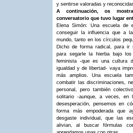
y sentirse valoradas y reconocidas
A continuación, os mostr
conversatorio que tuvo lugar en
Elena Simón: Una escuela de e
conseguir la influencia que a l
mundo, tanto en los círculos peq
Dicho de forma radical, para ir s
para segarle la hierba bajo los
feminista -que es una cultura d
igualdad y de libertad- vaya imp
más amplios. Una escuela tamb
combatir las discriminaciones, 
personal, pero también colecti
solitario -aunque, a veces, en
desesperación, pensemos en c
forma más empoderada que ay
desgaste individual, que las e
alivian, al buscar fórmulas co
aprendamos unas con otras.