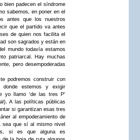
n o bien padecen el síndrome
omo sabemos, en poner en el
ros antes que los nuestros
ecir que el partido va antes
ses de quien nos facilita el
dad son sagrados y están en
 del mundo todavía estamos
to patriarcal. Hay muchas
ente, pero desempoderadas
nte podremos construir con
á donde estemos y exigir
ue yo llamo ‘de las tres P’
l). A las políticas públicas
ntar si garantizan esas tres
cáner al empoderamiento de
 sea que sí al mismo nivel
les, si es que alguna es
de la hoja de ruta algunos