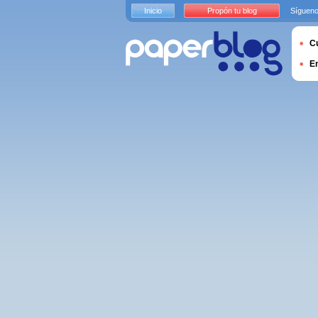
Inicio
Propón tu blog
Sígueno
Cu
E