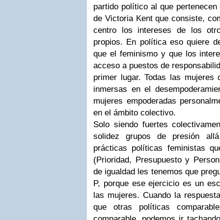
partido político al que pertenece
de Victoria Kent que consiste, c
centro los intereses de los ot
propios. En política eso quiere d
que el feminismo y que los intere
acceso a puestos de responsabili
primer lugar. Todas las mujeres
inmersas en el desempoderamien
mujeres empoderadas personalm
en el ámbito colectivo.
Solo siendo fuertes colectivame
solidez grupos de presión all
prácticas políticas feministas q
(Prioridad, Presupuesto y Persona
de igualdad les tenemos que pregu
P, porque ese ejercicio es un es
las mujeres. Cuando la respuesta
que otras políticas comparab
comparable, podemos ir tachando 