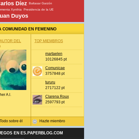
arlos Díez
Baltasar Garzón
rmenta Xynthia
Presidencia de la UE
uan Duyos
A COMUNIDAD EN FEMENINO
 AUTOR DEL
TOP MIEMBROS
A
martaelen
10126845 pt
Comunicae
3757848 pt
tururu
2717122 pt
her A.l.
Clarena Roux
2597793 pt
Todo sobre él
Hazte miembro
UEGOS EN ES.PAPERBLOG.COM