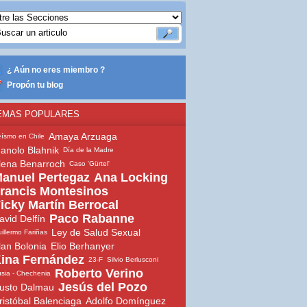
¿ Aún no eres miembro ?
Propón tu blog
EMAS POPULARES
Amaya Arzuaga
ísmo en Chile
anolo Blahnik
Día de la Madre
lena Benarroch
Caso 'Gürtel'
anuel Pertegaz
Ana Locking
rancis Montesinos
icky Martín Berrocal
Paco Rabanne
avid Delfín
Ley de Salud Sexual
illermo Fariñas
lan Bolonia
Elio Berhanyer
ina Fernández
23-F
Silvio Berlusconi
Roberto Verino
sia - Chechenia
Jesús del Pozo
usto Dalmau
ristóbal Balenciaga
Adolfo Domínguez