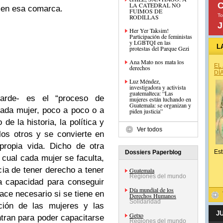
C
LA CATEDRAL NO
 en esa comarca.
FUIMOS DE
To
RODILLAS
J
Her Yer Taksim!
Participación de feministas
y LGBTQI en las
L
protestas del Parque Gezi
Ana Mato nos mata los
EL
derechos
DÍ
Luz Méndez,
investigadora y activista
guatemalteca: “Las
garde- es el “proceso de
mujeres están luchando en
Guatemala: se organizan y
cada mujer, poco a poco o a
piden justicia”
de la historia, la política y
Ver todos
 los otros y se convierte en
propia vida. Dicho de otra
Est
Dossiers Paperblog
 cual cada mujer se faculta,
ncia de tener derecho a tener
Guatemala
Regiones del mundo
a capacidad para conseguir
Día mundial de los
ace necesario si se tiene en
Derechos Humanos
Solidaridad
ación de las mujeres y las
J
Getxo
ntran para poder capacitarse
Regiones del mundo