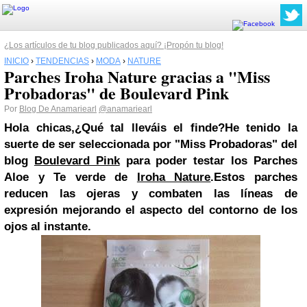
¿Los artículos de tu blog publicados aquí? ¡Propón tu blog!
INICIO
›
TENDENCIAS
›
MODA
›
NATURE
Parches Iroha Nature gracias a "Miss
Probadoras" de Boulevard Pink
Por
Blog De Anamariearl
@anamariearl
Hola chicas,¿Qué tal lleváis el finde?He tenido la
suerte de ser seleccionada por "Miss Probadoras" del
blog
Boulevard Pink
para poder testar
los Parches
Aloe y Te verde de
Iroha Nature
.
Estos parches
reducen las ojeras y combaten las líneas de
expresión mejorando el aspecto del contorno de los
ojos al instante.