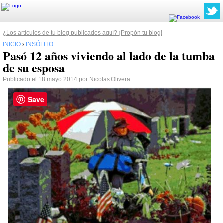
¿Los artículos de tu blog publicados aquí? ¡Propón tu blog!
INICIO
›
INSÓLITO
Pasó 12 años viviendo al lado de la tumba
de su esposa
Publicado el 18 mayo 2014 por
Nicolas Olivera
Save