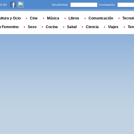
s en
Seudónimo
Contraseña
ltura y Ocio
Cine
Música
Libros
Comunicación
Tecnol
n Femenino
Sexo
Cocina
Salud
Ciencia
Viajes
Ten