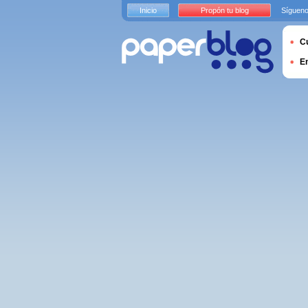
Inicio
Propón tu blog
Sígueno
Cu
E