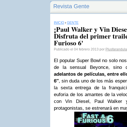
Revista Gente
INICIO
›
GENTE
¡Paul Walker y Vin Diesel
Disfruta del primer trail
Furioso 6'
Publicado el 04 febrero 2013 por
Plusfarandula
El popular Super Bowl no solo no
de la sensual Beyonce, sino
adelantos de películas, entre el
6″
, sin duda uno de los más espe
la sexta entrega de la franqui
euforia de los amantes de la veloc
con Vin Diesel, Paul Walker
protagonistas, se estrenará en ma