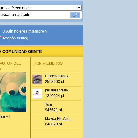
¿ Aún no eres miembro ?
Propón tu blog
A COMUNIDAD GENTE
 AUTOR DEL
TOP MIEMBROS
A
Clarena Roux
2598003 pt
plusfarandula
1240024 pt
Tusi
945621 pt
her A.l.
Mayca Blu Azul
848829 pt