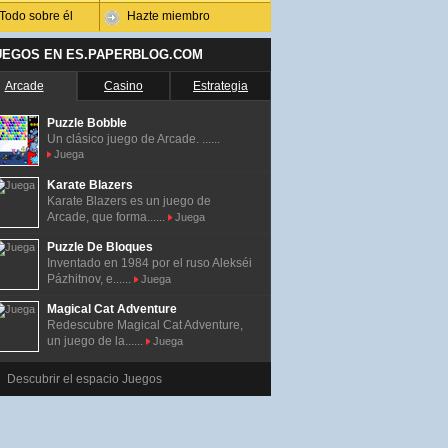
Todo sobre él
Hazte miembro
UEGOS EN ES.PAPERBLOG.COM
Arcade
Casino
Estrategia
Puzzle Bobble
Un clásico juego de Arcade. ......
Juega
Karate Blazers
Karate Blazers es un juego de
Arcade, que forma......
Juega
Puzzle De Bloques
Inventado en 1984 por el ruso Alekséi
Pázhitnov, e......
Juega
Magical Cat Adventure
Redescubre Magical Cat Adventure,
un juego de la......
Juega
Descubrir el espacio Juegos