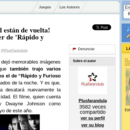
Juegos
Los Autores
 están de vuelta!
er de 'Rápido y
L
Denunciar
@PlusFarandula
EL
Sobre el autor
s dejó memorables imágenes
DÍ
 que
también trajo varios
los el de “Rápido y Furioso
rados de la noche.
Y es que,
cia desatará nuevamente la
idad. El filme, quien cuenta
Plusfarandula
 y Dwayne Johnson como
3582
veces
yo de este año.
Est
compartido
ver su perfil
ver su blog