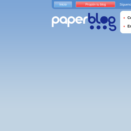
Inicio
Propón tu blog
Sígueno
Cu
E