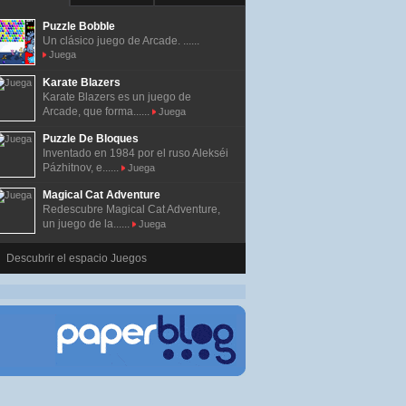
Puzzle Bobble
Un clásico juego de Arcade. ......
Juega
Karate Blazers
Karate Blazers es un juego de
Arcade, que forma......
Juega
Puzzle De Bloques
Inventado en 1984 por el ruso Alekséi
Pázhitnov, e......
Juega
Magical Cat Adventure
Redescubre Magical Cat Adventure,
un juego de la......
Juega
Descubrir el espacio Juegos