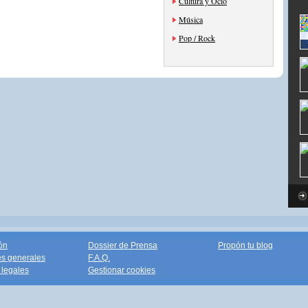
Cultura y Ocio
Música
Pop / Rock
ón
Dossier de Prensa
Propón tu blog
s generales
F.A.Q.
legales
Gestionar cookies