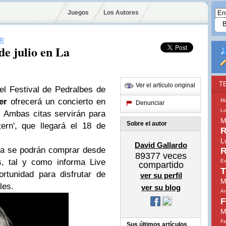
Juegos
Los Autores
ER
de julio en La
T
Ver el artículo original
 el Festival de Pedralbes de
er
ofrecerá un concierto en
M
Denunciar
Lo
o. Ambas citas servirán para
M
Sobre el autor
ern', que llegará el 18 de
R
L
David Gallardo
eña se podrán comprar desde
R
89377
veces
s, tal y como informa Live
Ex
compartido
T
rtunidad para disfrutar de
ver su perfil
M
les.
ver su blog
Am
F
M
Fe
Sus últimos artículos