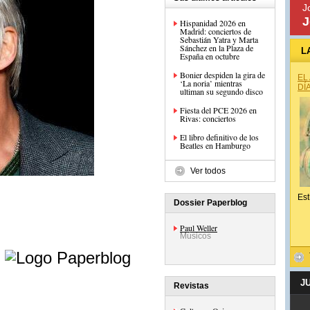
J
J
Hispanidad 2026 en
Madrid: conciertos de
Sebastián Yatra y Marta
Sánchez en la Plaza de
L
España en octubre
Bonier despiden la gira de
EL
‘La noria’ mientras
DÍ
ultiman su segundo disco
Fiesta del PCE 2026 en
Rivas: conciertos
El libro definitivo de los
Beatles en Hamburgo
Ver todos
Est
Dossier Paperblog
Paul Weller
Músicos
e
J
Revistas