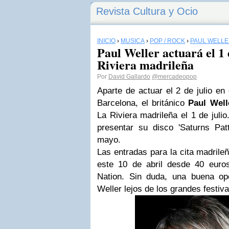
Revista Cultura y Ocio
INICIO
›
MÚSICA
›
POP / ROCK
›
PAUL WELL
Paul Weller actuará el 1 
Riviera madrileña
Por
David Gallardo
@mercadeopop
Aparte de actuar el 2 de julio en
Barcelona, el británico
Paul Well
La Riviera madrileña el 1 de juli
presentar su disco 'Saturns Patt
mayo.
Las entradas para la cita madril
este 10 de abril desde 40 euro
Nation. Sin duda, una buena opo
Weller lejos de los grandes festiva