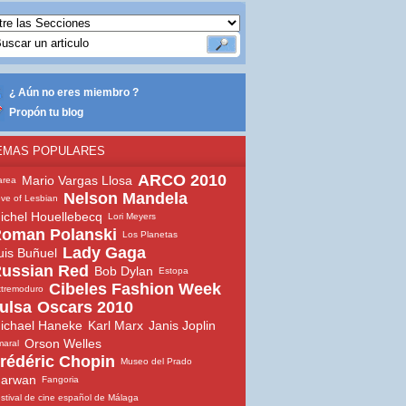
¿ Aún no eres miembro ?
Propón tu blog
EMAS POPULARES
ARCO 2010
Mario Vargas Llosa
area
Nelson Mandela
ve of Lesbian
ichel Houellebecq
Lori Meyers
oman Polanski
Los Planetas
Lady Gaga
uis Buñuel
ussian Red
Bob Dylan
Estopa
Cibeles Fashion Week
tremoduro
ulsa
Oscars 2010
ichael Haneke
Karl Marx
Janis Joplin
Orson Welles
aral
rédéric Chopin
Museo del Prado
arwan
Fangoria
stival de cine español de Málaga