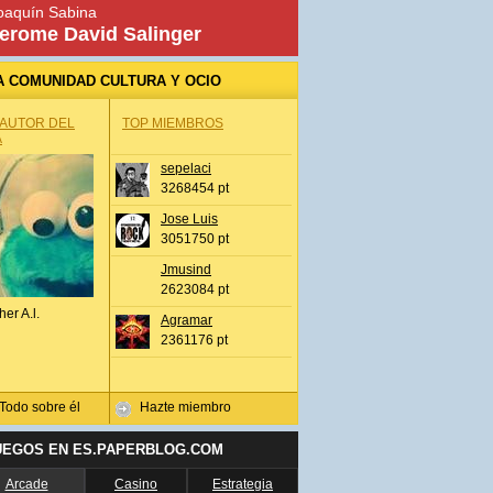
oaquín Sabina
erome David Salinger
A COMUNIDAD CULTURA Y OCIO
 AUTOR DEL
TOP MIEMBROS
A
sepelaci
3268454 pt
Jose Luis
3051750 pt
Jmusind
2623084 pt
her A.l.
Agramar
2361176 pt
Todo sobre él
Hazte miembro
UEGOS EN ES.PAPERBLOG.COM
Arcade
Casino
Estrategia