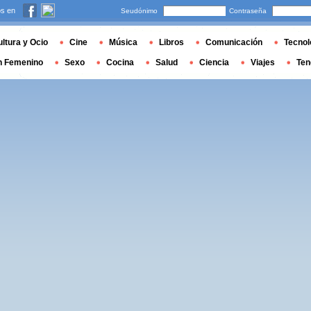
s en
Seudónimo
Contraseña
ltura y Ocio
Cine
Música
Libros
Comunicación
Tecnol
n Femenino
Sexo
Cocina
Salud
Ciencia
Viajes
Ten