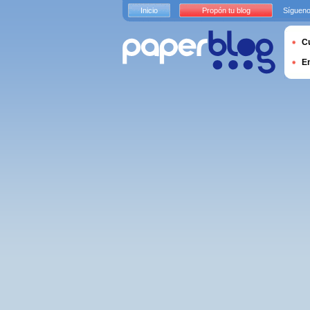
Inicio
Propón tu blog
Sígueno
Cu
E