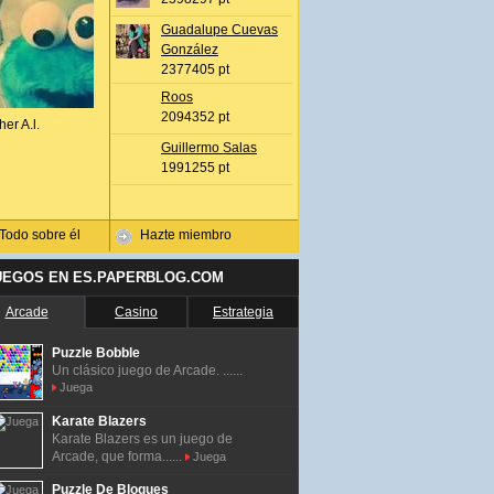
Guadalupe Cuevas
González
2377405 pt
Roos
2094352 pt
her A.l.
Guillermo Salas
1991255 pt
Todo sobre él
Hazte miembro
UEGOS EN ES.PAPERBLOG.COM
Arcade
Casino
Estrategia
Puzzle Bobble
Un clásico juego de Arcade. ......
Juega
Karate Blazers
Karate Blazers es un juego de
Arcade, que forma......
Juega
Puzzle De Bloques