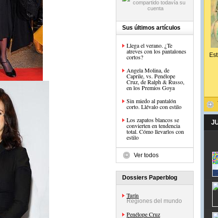
Sus últimos artículos
Llega el verano. ¿Te
atreves con los pantalones
Est
cortos?
Angela Molina, de
Caprile, vs. Penélope
Cruz, de Ralph & Russo,
en los Premios Goya
Sin miedo al pantalón
corto. Llévalo con estilo
Los zapatos blancos se
J
convierten en tendencia
total. Cómo llevarlos con
estilo
Ver todos
Dossiers Paperblog
Turín
Regiones del mundo
Penélope Cruz