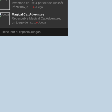
Inventado en 1984 por el ruso Alekséi
Pázhitnov, e......
Juega
Magical Cat Adventure
Redescubre Magical Cat Adventure,
un juego de la......
Juega
Descubrir el espacio Juegos