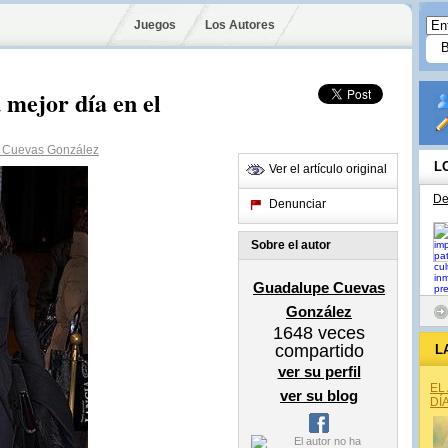
Juegos
Los Autores
 mejor día en el
 Cuevas González
L
Ver el artículo original
De
Denunciar
Sobre el autor
Guadalupe Cuevas
González
1648
veces
compartido
L
ver su perfil
EL
ver su blog
DÍ