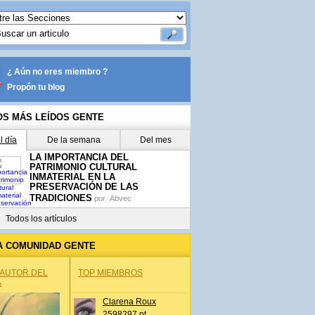
¿ Aún no eres miembro ?
Propón tu blog
OS MÁS LEÍDOS GENTE
l día
De la semana
Del mes
LA IMPORTANCIA DEL
PATRIMONIO CULTURAL
INMATERIAL EN LA
PRESERVACIÓN DE LAS
TRADICIONES
por
Abvec
Todos los artículos
A COMUNIDAD GENTE
 AUTOR DEL
TOP MIEMBROS
A
Clarena Roux
2598297 pt