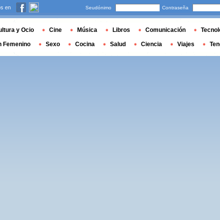
s en
Seudónimo
Contraseña
ltura y Ocio
Cine
Música
Libros
Comunicación
Tecnol
n Femenino
Sexo
Cocina
Salud
Ciencia
Viajes
Ten