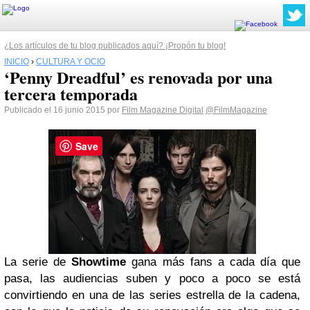
¿Los artículos de tu blog publicados aquí? ¡Propón tu blog!
INICIO
›
CULTURA Y OCIO
‘Penny Dreadful’ es renovada por una
tercera temporada
Publicado el 16 junio 2015 por
Film Magazine Digital
@FilmMagazine
Save
La serie de
Showtime
gana más fans a cada día que
pasa, las audiencias suben y poco a poco se está
convirtiendo en una de las series estrella de la cadena,