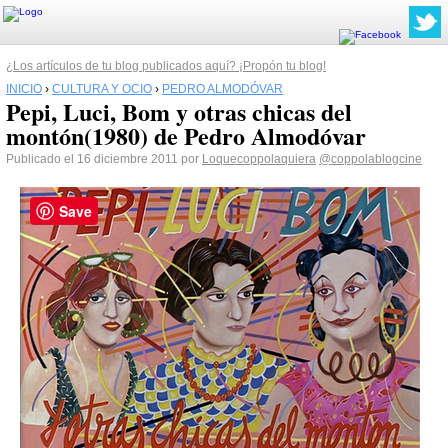
¿Los artículos de tu blog publicados aquí? ¡Propón tu blog!
INICIO
›
CULTURA Y OCIO
›
PEDRO ALMODÓVAR
Pepi, Luci, Bom y otras chicas del
montón(1980) de Pedro Almodóvar
Publicado el 16 diciembre 2011 por
Loquecoppolaquiera
@coppolablogcine
Save