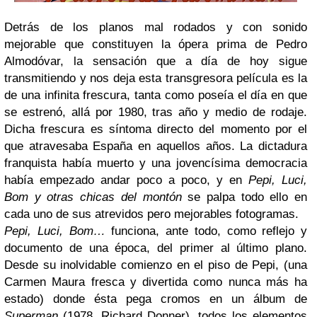
Detrás de los planos mal rodados y con sonido
mejorable que constituyen la ópera prima de Pedro
Almodóvar, la sensación que a día de hoy sigue
transmitiendo y nos deja esta transgresora película es la
de una infinita frescura, tanta como poseía el día en que
se estrenó, allá por 1980, tras año y medio de rodaje.
Dicha frescura es síntoma directo del momento por el
que atravesaba España en aquellos años. La dictadura
franquista había muerto y una jovencísima democracia
había empezado andar poco a poco, y en
Pepi, Luci,
Bom y otras chicas del montón
se palpa todo ello en
cada uno de sus atrevidos pero mejorables fotogramas.
Pepi, Luci, Bom…
funciona, ante todo, como reflejo y
documento de una época, del primer al último plano.
Desde su inolvidable comienzo en el piso de Pepi, (una
Carmen Maura fresca y divertida como nunca más ha
estado) donde ésta pega cromos en un álbum de
Superman
(1978, Richard Donner), todos los elementos