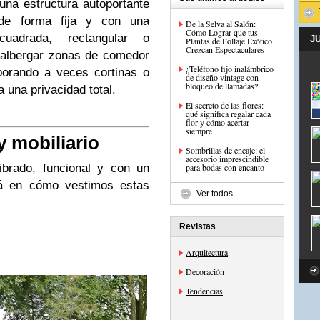
na estructura autoportante
 de forma fija y con una
De la Selva al Salón:
Cómo Lograr que tus
uadrada, rectangular o
J
Plantas de Follaje Exótico
Crezcan Espectaculares
 albergar zonas de comedor
¿Teléfono fijo inalámbrico
porando a veces cortinas o
de diseño vintage con
bloqueo de llamadas?
 una privacidad total.
El secreto de las flores:
qué significa regalar cada
flor y cómo acertar
siempre
y mobiliario
Sombrillas de encaje: el
accesorio imprescindible
ibrado, funcional y con un
para bodas con encanto
tá en cómo vestimos estas
Ver todos
Revistas
Arquitectura
Decoración
Tendencias