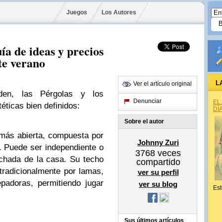
Juegos
Los Autores
ía de ideas y precios
te verano
L
Ver el artículo original
en, las Pérgolas y los
Denunciar
EL
éticas bien definidos:
DÍ
Sobre el autor
más abierta, compuesta por
Johnny Zuri
. Puede ser independiente o
3768
veces
achada de la casa. Su techo
compartido
 tradicionalmente por lamas,
ver su perfil
epadoras, permitiendo jugar
ver su blog
Est
Sus últimos artículos