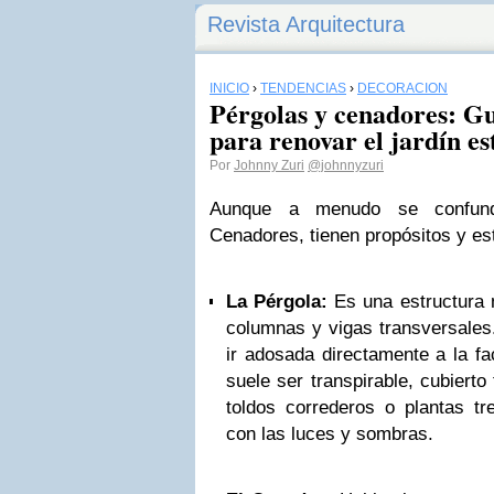
Revista Arquitectura
INICIO
›
TENDENCIAS
›
DECORACIÓN
Pérgolas y cenadores: Gu
para renovar el jardín es
Por
Johnny Zuri
@johnnyzuri
Aunque a menudo se confund
Cenadores, tienen propósitos y est
La Pérgola:
Es una estructura 
columnas y vigas transversales
ir adosada directamente a la f
suele ser transpirable, cubierto
toldos correderos o plantas tr
con las luces y sombras.