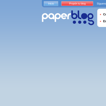
Inicio
Propón tu blog
Sígueno
Cu
E