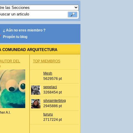
¿ Aún no eres miembro ?
Propón tu blog
A COMUNIDAD ARQUITECTURA
 AUTOR DEL
TOP MIEMBROS
A
Mesh
5629576 pt
sepelaci
3268454 pt
silviainterblog
2945886 pt
her A.l.
tururu
2717224 pt