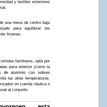
nsidad y textiles exteriores
ial.
de una mesa de centro baja
jado para equilibrar los
ás livianas.
comidas familiares, opta por
das para exterior (como la
as de aluminio con sobres
lla las altas temperaturas.
renzados en cuerda náutica o
sual al conjunto.
vorecen esta