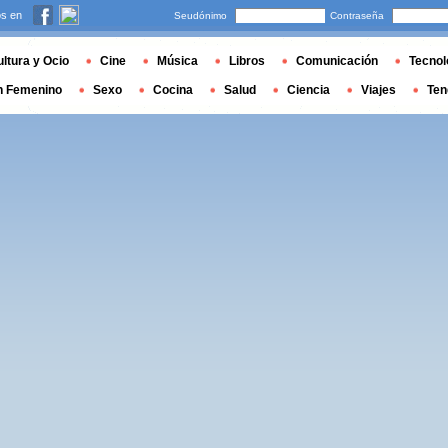
s en
Seudónimo
Contraseña
ltura y Ocio
Cine
Música
Libros
Comunicación
Tecnol
n Femenino
Sexo
Cocina
Salud
Ciencia
Viajes
Ten