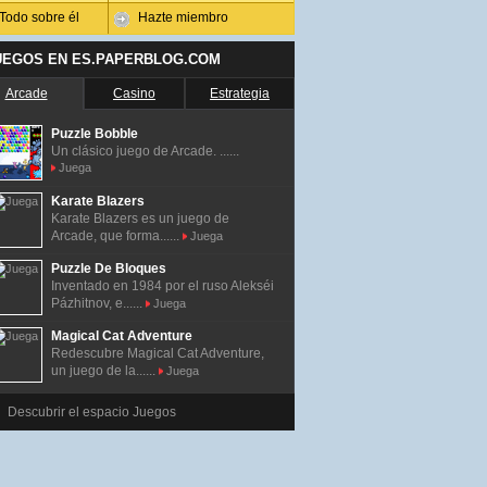
Todo sobre él
Hazte miembro
UEGOS EN ES.PAPERBLOG.COM
Arcade
Casino
Estrategia
Puzzle Bobble
Un clásico juego de Arcade. ......
Juega
Karate Blazers
Karate Blazers es un juego de
Arcade, que forma......
Juega
Puzzle De Bloques
Inventado en 1984 por el ruso Alekséi
Pázhitnov, e......
Juega
Magical Cat Adventure
Redescubre Magical Cat Adventure,
un juego de la......
Juega
Descubrir el espacio Juegos