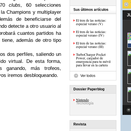
 170
clubs
, 60 selecciones
Sus últimos artículos
 la Champions y multiplayer
J
emás de beneficiarse del
El tren de las noticias:
especial verano (V)
ando detecte a otro usuario al
El tren de las noticias:
robará cuantos partidos ha
especial verano (IV)
s tiene, además de otro tipo
El tren de las noticias:
especial verano (III)
os dos perfiles, saliendo un
TurboCharger Pocket
Power, cargador de
do virtual. De esta forma,
emergencia para tu móvil
para llevar en la cartera
s ganando, más trofeos,
vos iremos desbloqueando.
Ver todos
Dossier Paperblog
Nintendo
Tecnología
Revista