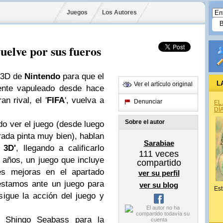
Juegos
Los Autores
uelve por sus fueros
a 3D de
Nintendo
para que el
L
Ver el artículo original
lmente vapuleado desde hace
n rival, el '
FIFA
', vuelva a
Denunciar
EL
DÍ
Sobre el autor
o ver el juego (desde luego
ada pinta muy bien), hablan
Sarabiae
 3D'
, llegando a calificarlo
111
veces
 años, un juego que incluye
compartido
s mejoras en el apartado
ver su perfil
estamos ante un juego para
ver su blog
Est
sigue la acción del juego y
e Shingo Seabass para la