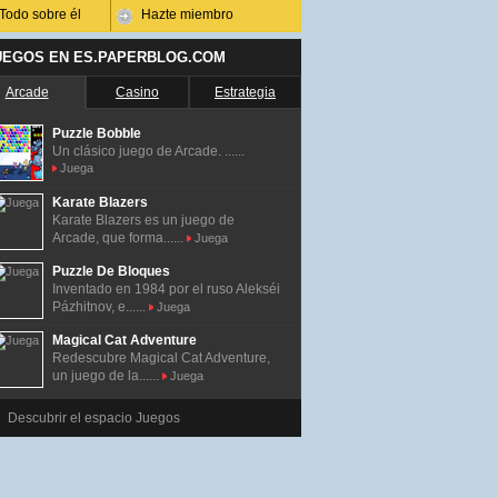
Todo sobre él
Hazte miembro
UEGOS EN ES.PAPERBLOG.COM
Arcade
Casino
Estrategia
Puzzle Bobble
Un clásico juego de Arcade. ......
Juega
Karate Blazers
Karate Blazers es un juego de
Arcade, que forma......
Juega
Puzzle De Bloques
Inventado en 1984 por el ruso Alekséi
Pázhitnov, e......
Juega
Magical Cat Adventure
Redescubre Magical Cat Adventure,
un juego de la......
Juega
Descubrir el espacio Juegos