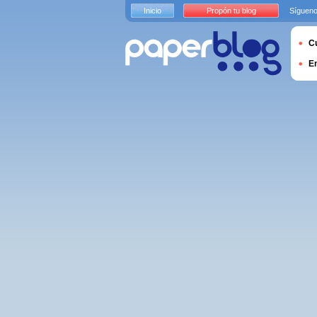
Inicio
Propón tu blog
Sígueno
Cu
E