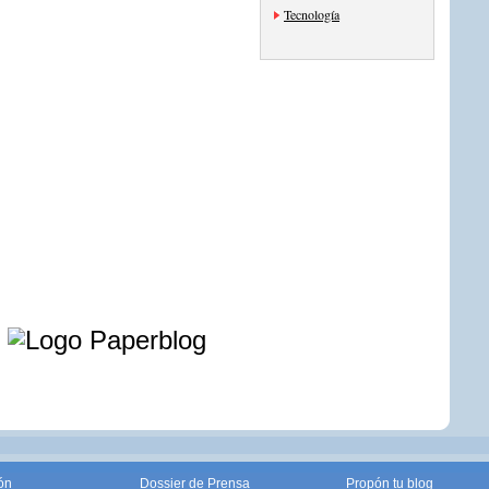
Tecnología
e
ón
Dossier de Prensa
Propón tu blog