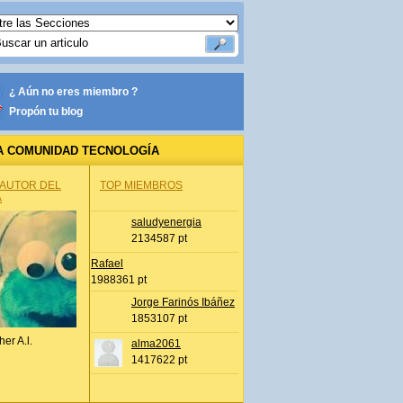
¿ Aún no eres miembro ?
Propón tu blog
A COMUNIDAD TECNOLOGÍA
 AUTOR DEL
TOP MIEMBROS
A
saludyenergia
2134587 pt
Rafael
1988361 pt
Jorge Farinós Ibáñez
1853107 pt
her A.l.
alma2061
1417622 pt