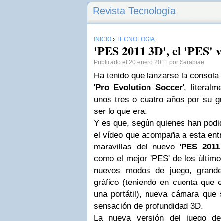
Revista Tecnología
INICIO
›
TECNOLOGÍA
'PES 2011 3D', el 'PES' v
Publicado el 20 enero 2011 por
Sarabiae
Ha tenido que lanzarse la consol
'
Pro Evolution Soccer
', litera
unos tres o cuatro años por su gra
ser lo que era.
Y es que, según quienes han podid
el vídeo que acompaña a esta entr
maravillas del nuevo
'PES 2011
como el mejor 'PES' de los último
nuevos modos de juego, grande
gráfico (teniendo en cuenta que 
una portátil), nueva cámara que 
sensación de profundidad 3D.
La nueva versión del juego d