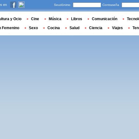
s en
Seudónimo
Contraseña
ltura y Ocio
Cine
Música
Libros
Comunicación
Tecnol
n Femenino
Sexo
Cocina
Salud
Ciencia
Viajes
Ten