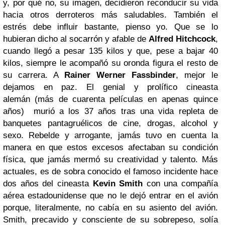
y, por qué no, su imagen, decidieron reconducir su vida
hacia otros derroteros más saludables. También el
estrés debe influir bastante, pienso yo. Que se lo
hubieran dicho al socarrón y afable de
Alfred Hitchcock
,
cuando llegó a pesar 135 kilos y que, pese a bajar 40
kilos, siempre le acompañó su oronda figura el resto de
su carrera. A
Rainer Werner Fassbinder
, mejor le
dejamos en paz. El genial y prolífico cineasta
alemán (más de cuarenta películas en apenas quince
años) murió a los 37 años tras una vida repleta de
banquetes pantagruélicos de cine, drogas, alcohol y
sexo. Rebelde y arrogante, jamás tuvo en cuenta la
manera en que estos excesos afectaban su condición
física, que jamás mermó su creatividad y talento. Más
actuales, es de sobra conocido el famoso incidente hace
dos años del cineasta
Kevin Smith
con una compañía
aérea estadounidense que no le dejó entrar en el avión
porque, literalmente, no cabía en su asiento del avión.
Smith, precavido y consciente de su sobrepeso, solía