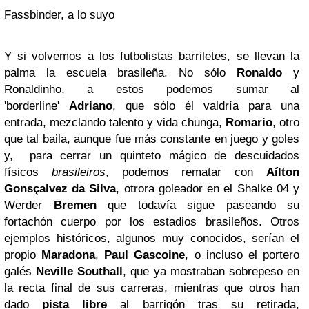
Fassbinder, a lo suyo
Y si volvemos a los futbolistas barriletes, se llevan la
palma la escuela brasileña. No sólo
Ronaldo
y
Ronaldinho, a estos podemos sumar al
'borderline'
Adriano
, que sólo él valdría para una
entrada, mezclando talento y vida chunga,
Romario
, otro
que tal baila, aunque fue más constante en juego y goles
y, para cerrar un quinteto mágico de descuidados
físicos
brasileiros
, podemos rematar con
Aílton
Gonsçalvez da Silva
, otrora goleador en el Shalke 04 y
Werder
Bremen
que todavía sigue paseando su
fortachón cuerpo por los estadios brasileños. Otros
ejemplos históricos, algunos muy conocidos, serían el
propio
Maradona
,
Paul Gascoine
, o incluso el portero
galés
Neville Southall
, que ya mostraban sobrepeso en
la recta final de sus carreras, mientras que otros han
dado
pista libre
al barrigón tras su retirada,