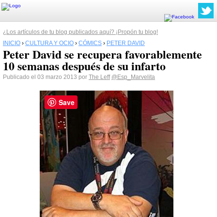
¿Los artículos de tu blog publicados aquí? ¡Propón tu blog!
INICIO
›
CULTURA Y OCIO
›
CÓMICS
›
PETER DAVID
Peter David se recupera favorablemente
10 semanas después de su infarto
Publicado el 03 marzo 2013 por
The Leff
@Esp_Marvelita
Save