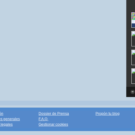
ón
Dossier de Prensa
Propón tu blog
s generales
F.A.Q.
legales
Gestionar cookies