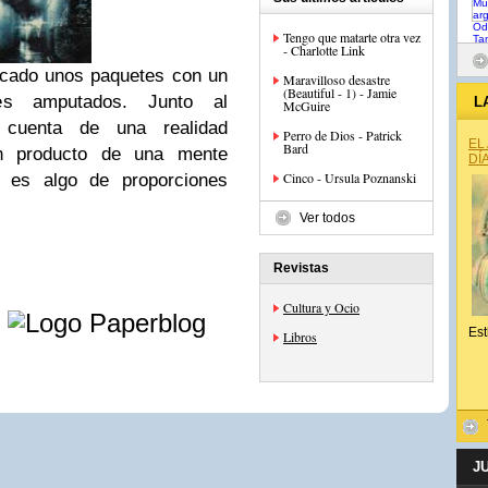
Tengo que matarte otra vez
- Charlotte Link
licado unos paquetes con un
Maravilloso desastre
(Beautiful - 1) - Jamie
es amputados. Junto al
L
McGuire
 cuenta de una realidad
Perro de Dios - Patrick
EL
Bard
n producto de una mente
DÍ
Cinco - Ursula Poznanski
, es algo de proporciones
Ver todos
Revistas
e
Cultura y Ocio
Est
Libros
J