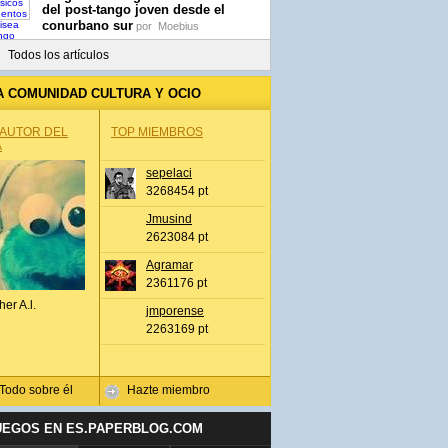
del post-tango joven desde el
conurbano sur
por
Moebius
Todos los artículos
A COMUNIDAD CULTURA Y OCIO
 AUTOR DEL
TOP MIEMBROS
A
sepelaci
3268454 pt
Jmusind
2623084 pt
Agramar
2361176 pt
her A.l.
jmporense
2263169 pt
Todo sobre él
Hazte miembro
UEGOS EN ES.PAPERBLOG.COM