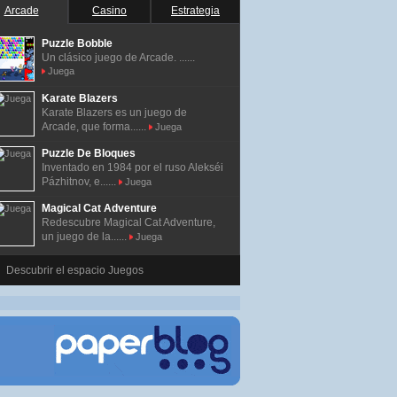
Arcade
Casino
Estrategia
Puzzle Bobble
Un clásico juego de Arcade. ......
Juega
Karate Blazers
Karate Blazers es un juego de
Arcade, que forma......
Juega
Puzzle De Bloques
Inventado en 1984 por el ruso Alekséi
Pázhitnov, e......
Juega
Magical Cat Adventure
Redescubre Magical Cat Adventure,
un juego de la......
Juega
Descubrir el espacio Juegos