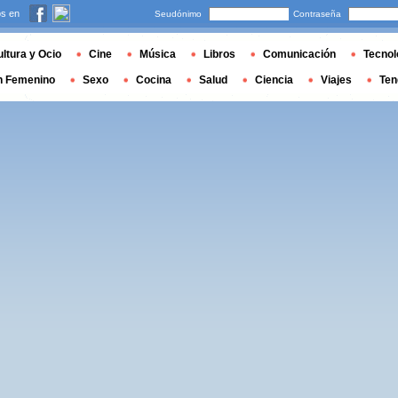
s en
Seudónimo
Contraseña
ltura y Ocio
Cine
Música
Libros
Comunicación
Tecnol
n Femenino
Sexo
Cocina
Salud
Ciencia
Viajes
Ten