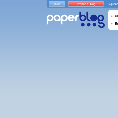
Inicio
Propón tu blog
Sígueno
Cu
E