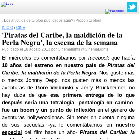
¿Los artículos de tu blog publicados aquí? ¡Propón tu blog!
INICIO
›
CINE
'Piratas del Caribe, la maldición de la
Perla Negra', la escena de la semana
Publicado el 18 agosto 2013 por
Cinemalights
@CinemaLights
El miércoles os comentábamos por
facebook
que hacía
10 años del estreno en nuestro país de
Piratas del
Caribe: la maldición de la Perla Negra
. Nos guste más
o menos Johnny Depp, nos gusten más o menos las
aventuras de
Gore Verbinski
y Jerry Bruckheimer, no
hay duda de que
esa primera entrega de lo que
después sería una tetralogía -pentalogía en camino-
fue un boom y un punto de inflexión
en el género de
aventuras hollywoodiense. Sin tener en cuenta ninguna
de sus secuelas -ya lo comentábamos en
nuestro
especial
del film hace un año-
Piratas del Caribe: la