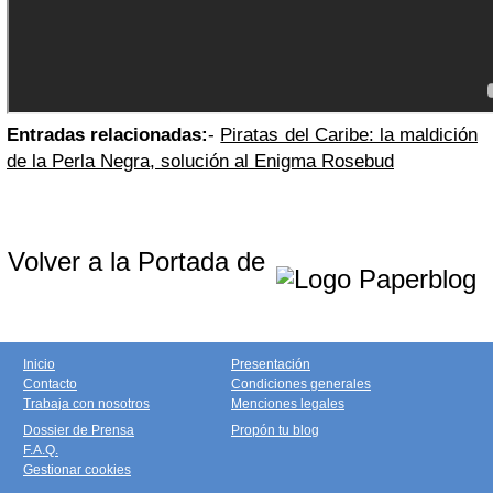
Entradas relacionadas:
-
Piratas del Caribe: la maldición
de la Perla Negra, solución al Enigma Rosebud
Volver a la Portada de
Inicio
Presentación
Contacto
Condiciones generales
Trabaja con nosotros
Menciones legales
Dossier de Prensa
Propón tu blog
F.A.Q.
Gestionar cookies