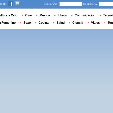
s en
Seudónimo
Contraseña
ltura y Ocio
Cine
Música
Libros
Comunicación
Tecnol
n Femenino
Sexo
Cocina
Salud
Ciencia
Viajes
Ten