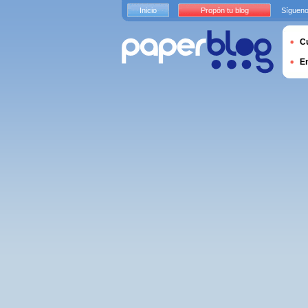
Inicio
Propón tu blog
Sígueno
Cu
E