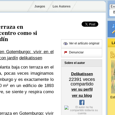
Juegos
Los Autores
erraza en
centro como si
rdín
L
Ver el artículo original
en Gotemburgo: vivir en el
Denunciar
EL
DÍ
con jardín
delikatissen
Sobre el autor
anta baja con terraza en el
va, pocas veces imaginamos
Delikatissen
22391
veces
emburgo y es exactamente lo
compartido
 m² en un edificio de 1893
ver su perfil
ve, se siente y respira como
ver su blog
Est
terraza en Gotemburgo: vivir