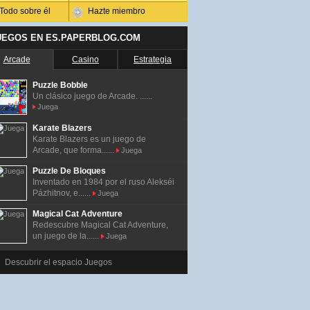
Todo sobre él
Hazte miembro
UEGOS EN ES.PAPERBLOG.COM
Arcade
Casino
Estrategia
Puzzle Bobble
Un clásico juego de Arcade. ......
Juega
Karate Blazers
Karate Blazers es un juego de
Arcade, que forma......
Juega
Puzzle De Bloques
Inventado en 1984 por el ruso Alekséi
Pázhitnov, e......
Juega
Magical Cat Adventure
Redescubre Magical Cat Adventure,
un juego de la......
Juega
Descubrir el espacio Juegos