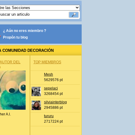
¿ Aún no eres miembro ?
Propón tu blog
A COMUNIDAD DECORACIÓN
 AUTOR DEL
TOP MIEMBROS
A
Mesh
5629576 pt
sepelaci
3268454 pt
silviainterblog
2945886 pt
her A.l.
tururu
2717224 pt