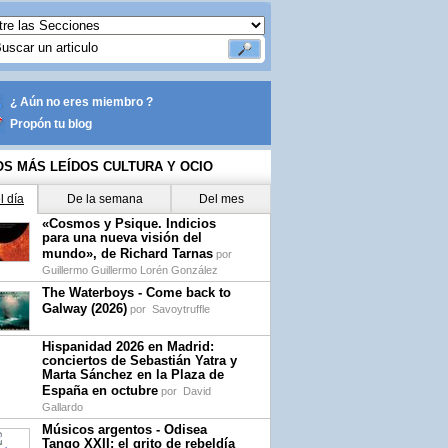
¿ Aún no eres miembro ?
Propón tu blog
OS MÁS LEÍDOS CULTURA Y OCIO
l día
De la semana
Del mes
«Cosmos y Psique. Indicios
para una nueva visión del
mundo», de Richard Tarnas
por
Guillermo Guillermo Lorén González
The Waterboys - Come back to
Galway (2026)
por
Savoytruffle
Hispanidad 2026 en Madrid:
conciertos de Sebastián Yatra y
Marta Sánchez en la Plaza de
España en octubre
por
David
Gallardo
Músicos argentos - Odisea
Tango XXII: el grito de rebeldía