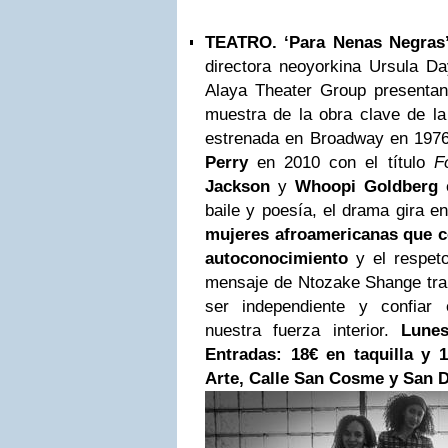
TEATRO. ‘Para Nenas Negras’
directora neoyorkina Ursula D
Alaya Theater Group presentan 
muestra de la obra clave de la
estrenada en Broadway en 1976 
Perry
en 2010 con el título
F
Jackson
y
Whoopi Goldberg
e
baile y poesía, el drama gira en
mujeres afroamericanas que co
autoconocimiento
y el respeto
mensaje de Ntozake Shange tran
ser independiente y confiar
nuestra fuerza interior.
Lune
Entradas: 18€ en taquilla y 1
Arte, Calle San Cosme y San 