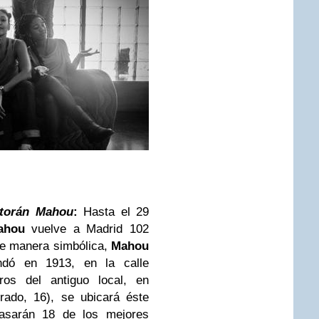
torán Mahou
:
Hasta el 29
ahou
vuelve a Madrid 102
De manera simbólica,
Mahou
undó en 1913, en la calle
ros del antiguo local, en
ado, 16), se ubicará éste
pasarán 18 de los mejores