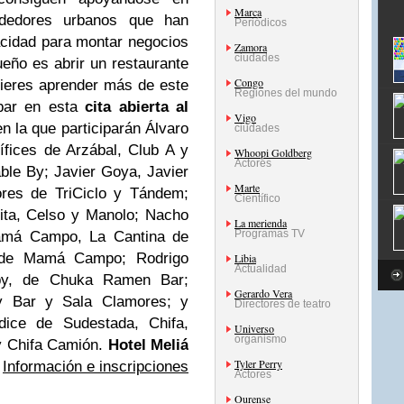
Marca
endedores urbanos que han
Periódicos
cidad para montar negocios
Zamora
ciudades
ueño es abrir un restaurante
Congo
ieres aprender más de este
Regiones del mundo
ipar en esta
cita abierta al
Vigo
n la que participarán Álvaro
ciudades
ífices de Arzábal, Club A y
Whoopi Goldberg
Actores
ble By; Javier Goya, Javier
Marte
res de TriCiclo y Tándem;
Científico
ta, Celso y Manolo; Nacho
La merienda
Programas TV
Mamá Campo, La Cantina de
de Mamá Campo; Rodrigo
Libia
Actualidad
by, de Chuka Ramen Bar;
Gerardo Vera
ry Bar y Sala Clamores; y
Directores de teatro
dice de Sudestada, Chifa,
Universo
organismo
 y Chifa Camión.
Hotel Meliá
Tyler Perry
.
Información e inscripciones
Actores
Ourense