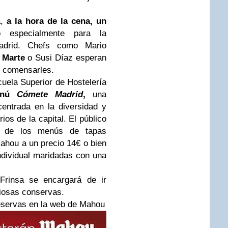
á,
a la hora de la cena, un
 especialmente para la
adrid. Chefs como Mario
a
Marte
o Susi Díaz esperan
 comensarles.
uela Superior de Hostelería
enú
Cómete Madrid
,
una
entrada en la diversidad y
ios de la capital. El público
os de los menús de tapas
hou a un precio 14€ o bien
ndividual maridadas con una
Frinsa se encargará de ir
ciosas conservas.
reservas en la web de Mahou