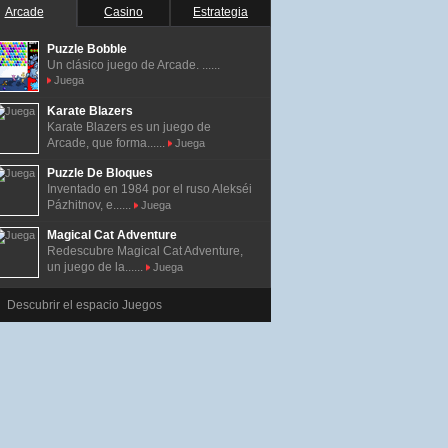
Arcade
Casino
Estrategia
Puzzle Bobble
Un clásico juego de Arcade. ......
Juega
Karate Blazers
Karate Blazers es un juego de
Arcade, que forma......
Juega
Puzzle De Bloques
Inventado en 1984 por el ruso Alekséi
Pázhitnov, e......
Juega
Magical Cat Adventure
Redescubre Magical Cat Adventure,
un juego de la......
Juega
Descubrir el espacio Juegos