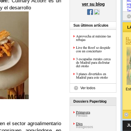
ion!:
Culinary Action! es un
ver su blog
y el desarrollo
Sus últimos artículos
L
Aprovecha al máximo las
EL
rebajas
DÍ
Live the Roof se despide
con un conciertazo
3 escapadas rurales cerca
de Madrid para disfrutar
del otoño
3 planes divertidos en
Madrid para este otoño
Ver todos
Est
Dossiers Paperblog
Primavera
Fiestas
n el sector agroalimentario
Dios
J
Religiosos
consiguen apoyándose en