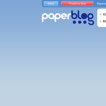
Inicio
Propón tu blog
Sígueno
Cu
E