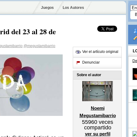
Juegos
Los Autores
id del 23 al 28 de
ustamibarrio
@megustamibarrio
L
Ver el artículo original
De
Denunciar
Sobre el autor
Noemi
Megustamibarrio
55960
veces
compartido
ver su perfil