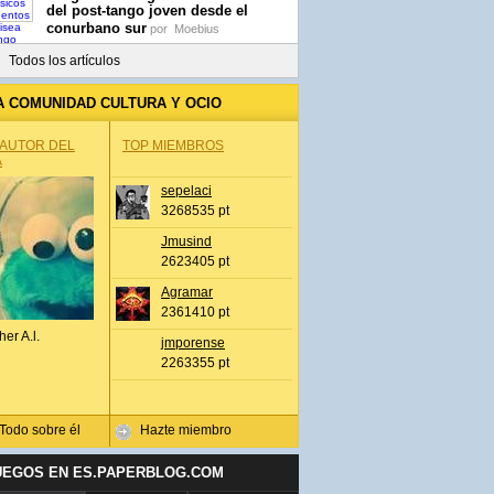
del post-tango joven desde el
conurbano sur
por
Moebius
Todos los artículos
A COMUNIDAD CULTURA Y OCIO
 AUTOR DEL
TOP MIEMBROS
A
sepelaci
3268535 pt
Jmusind
2623405 pt
Agramar
2361410 pt
her A.l.
jmporense
2263355 pt
Todo sobre él
Hazte miembro
UEGOS EN ES.PAPERBLOG.COM