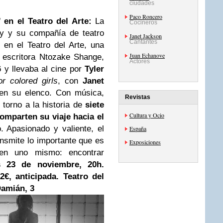
ciudades
Paco Roncero
 en el Teatro del Arte:
La
Cocineros
ay y su compañía de teatro
Janet Jackson
Cantantes
en el Teatro del Arte, una
Juan Echanove
 escritora Ntozake Shange,
Actores
y llevaba al cine por
Tyler
or colored girls
, con
Janet
n su elenco. Con música,
Revistas
 torno a la historia de
siete
Cultura y Ocio
mparten su viaje hacia el
. Apasionado y valiente, el
España
smite lo importante que es
Exposiciones
 en uno mismo: encontrar
s 23 de noviembre, 20h.
2€, anticipada. Teatro del
Damián, 3