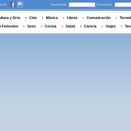
s en
Seudónimo
Contraseña
ltura y Ocio
Cine
Música
Libros
Comunicación
Tecnol
n Femenino
Sexo
Cocina
Salud
Ciencia
Viajes
Ten