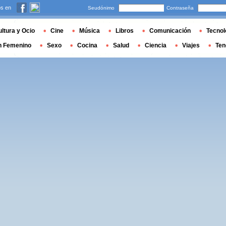
s en
Seudónimo
Contraseña
ltura y Ocio
Cine
Música
Libros
Comunicación
Tecnol
n Femenino
Sexo
Cocina
Salud
Ciencia
Viajes
Ten