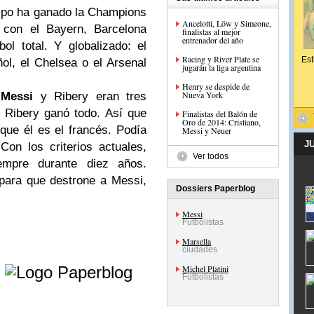
uipo ha ganado la Champions
Ancelotti, Löw y Simeone,
 con el Bayern, Barcelona
finalistas al mejor
entrenador del año
l total. Y globalizado: el
Racing y River Plate se
Est
ol, el Chelsea o el Arsenal
jugarán la liga argentina
Henry se despide de
Nueva York
,
Messi
y Ribery eran tres
 Ribery ganó todo. Así que
Finalistas del Balón de
Oro de 2014: Cristiano,
que él es el francés. Podía
Messi y Neuer
J
on los criterios actuales,
Ver todos
empre durante diez años.
para que destrone a Messi,
Dossiers Paperblog
Messi
Futbolistas
Marsella
ciudades
e
Michel Platini
Futbolistas