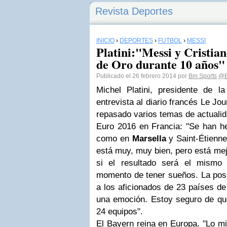
Revista Deportes
INICIO
›
DEPORTES
›
FÚTBOL
›
MESSI
Platini:"Messi y Cristia
de Oro durante 10 años"
Publicado el 26 febrero 2014 por
Bm Sports
@B
Michel Platini, presidente de 
entrevista al diario francés Le J
repasado varios temas de actualid
Euro 2016 en Francia: "Se han h
como en
Marsella
y Saint-Étienne
está muy, muy bien, pero está me
si el resultado será el mismo
momento de tener sueños. La posib
a los aficionados de 23 países d
una emoción. Estoy seguro de que
24 equipos".
El Bayern reina en Europa. "Lo m