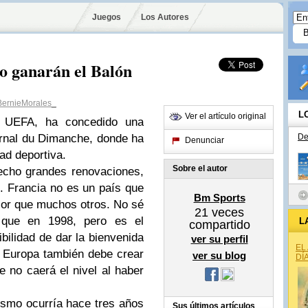
Juegos
Los Autores
no ganarán el Balón
ernieMorales_
L
Ver el artículo original
la UEFA, ha concedido una
ournal du Dimanche, donde ha
De
Denunciar
ad deportiva.
Sobre el autor
echo grandes renovaciones,
. Francia no es un país que
Bm Sports
jor que muchos otros. No sé
21
veces
 que en 1998, pero es el
L
compartido
ilidad de dar la bienvenida
ver su perfil
EL
e Europa también debe crear
ver su blog
DÍ
 no caerá el nivel al haber
ismo ocurría hace tres años
Sus últimos artículos