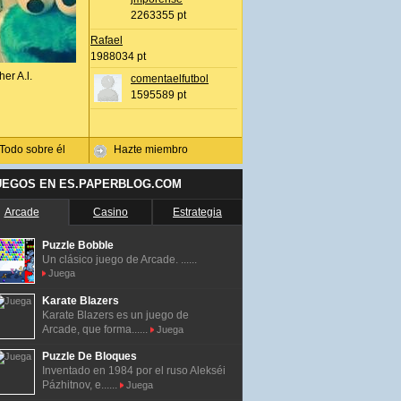
2263355 pt
Rafael
1988034 pt
her A.l.
comentaelfutbol
1595589 pt
Todo sobre él
Hazte miembro
UEGOS EN ES.PAPERBLOG.COM
Arcade
Casino
Estrategia
Puzzle Bobble
Un clásico juego de Arcade. ......
Juega
Karate Blazers
Karate Blazers es un juego de
Arcade, que forma......
Juega
Puzzle De Bloques
Inventado en 1984 por el ruso Alekséi
Pázhitnov, e......
Juega