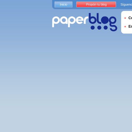
Inicio
Propón tu blog
Sígueno
Cu
E