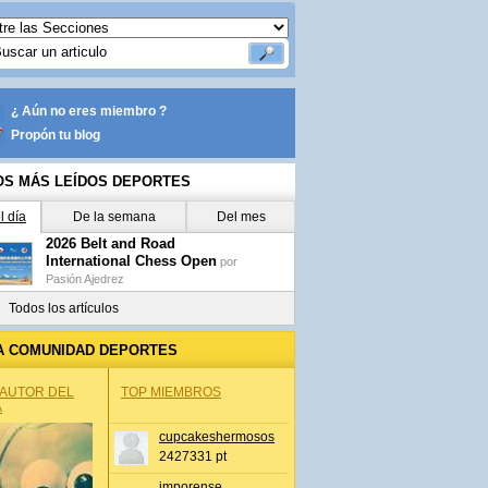
¿ Aún no eres miembro ?
Propón tu blog
OS MÁS LEÍDOS DEPORTES
l día
De la semana
Del mes
2026 Belt and Road
International Chess Open
por
Pasión Ajedrez
Todos los artículos
A COMUNIDAD DEPORTES
 AUTOR DEL
TOP MIEMBROS
A
cupcakeshermosos
2427331 pt
jmporense