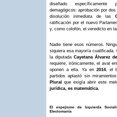
diseñado específicamente 
demagógicos: aprobación por dos
disolución inmediata de las
ratificación por el nuevo Parlame
y, como colofón, el veredicto en l
Nadie tiene esos números. Ningu
siquiera esa mayoría cualificada.
la diputada
Cayetana Álvarez d
requiere, irónicamente, el aval e
oponen a ella. Ya en
2014
, el 
partidos aplastó sin miramient
Plural
que exigía abrir este me
jurídica, es matemática.
El espejismo de Izquierda Socia
Electomanía