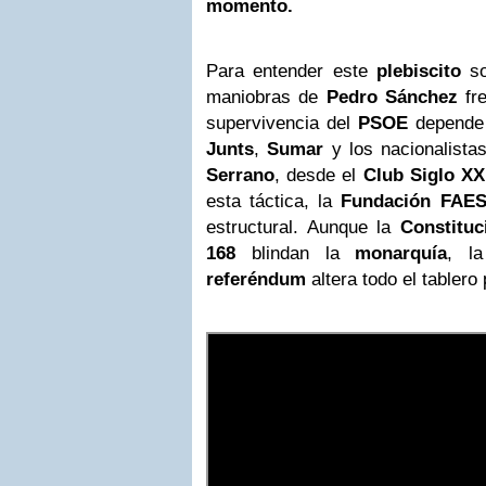
momento.
Para entender este
plebiscito
so
maniobras de
Pedro Sánchez
fre
supervivencia del
PSOE
depende 
Junts
,
Sumar
y los nacionalista
Serrano
, desde el
Club Siglo XX
esta táctica, la
Fundación FAE
estructural. Aunque la
Constituc
168
blindan la
monarquía
, l
referéndum
altera todo el tablero 