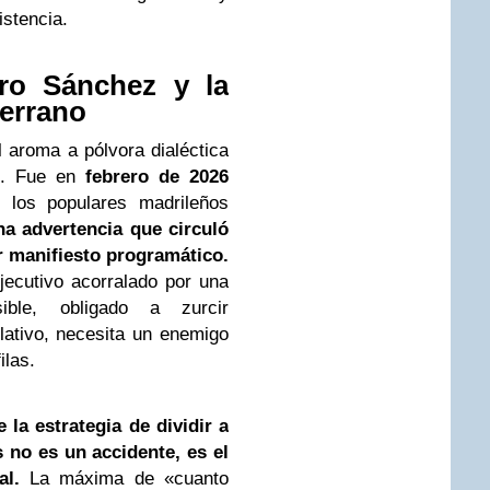
istencia.
dro Sánchez y la
errano
l aroma a pólvora dialéctica
s. Fue en
febrero de 2026
e los populares madrileños
a advertencia que circuló
r manifiesto programático.
jecutivo acorralado por una
sible, obligado a zurcir
lativo, necesita un enemigo
ilas.
 la estrategia de dividir a
 no es un accidente, es el
l.
La máxima de «cuanto