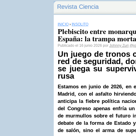
Revista Ciencia
INICIO
›
INSÓLITO
Plebiscito entre monarqu
España: la trampa morta
Publicado el 16 junio 2026 por
Johnny Zuri
@jo
Un juego de tronos c
red de seguridad, do
se juega su superviv
rusa
Estamos en junio de 2026, en e
Madrid, con el asfalto hirvien
anticipa la fiebre política naci
del Congreso apenas enfría un
de murmullos sobre el futuro i
debate de la forma de Estado y
de salón, sino el arma de supe