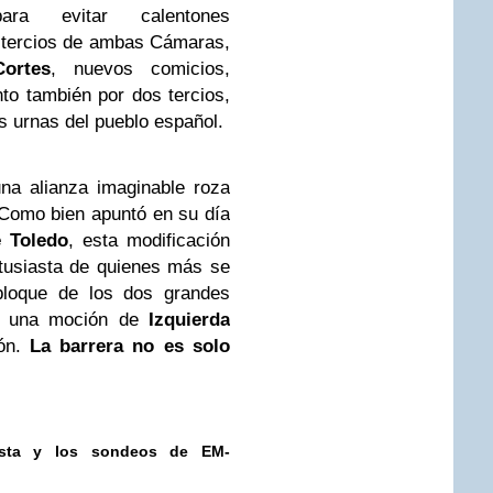
para evitar calentones
 tercios de ambas Cámaras,
Cortes
, nuevos comicios,
nto también por dos tercios,
as urnas del pueblo español.
na alianza imaginable roza
 Como bien apuntó en su día
e Toledo
, esta modificación
ntusiasta de quienes más se
bloque de los dos grandes
os una moción de
Izquierda
lón.
La barrera no es solo
lista y los sondeos de EM-