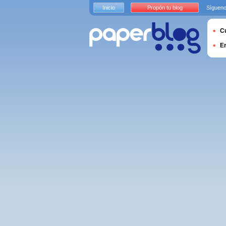
Inicio
Propón tu blog
Sígueno
Cu
E