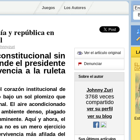
Juegos
Los Autores
ía y república en
l
hnnyzuri
L
Ver el artículo original
onstitucional sin
nde el presidente
Denunciar
EL
encia a la ruleta
DÍ
Sobre el autor
l corazón institucional de
Johnny Zuri
3768
veces
do bajo un sol plomizo que
compartido
onal. El aire acondicionado
ver su perfil
 ambiente denso, plagado
ver su blog
nminente. Aquí y ahora, el
Est
a no es un mero ejercicio
rvivencia más afilada del
Sus últimos artículos