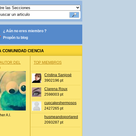
¿ Aún no eres miembro ?
Propón tu blog
A COMUNIDAD CIENCIA
 AUTOR DEL
TOP MIEMBROS
A
Cristina Sanjosé
3902196 pt
Clarena Roux
2598003 pt
cupcakeshermosos
2427265 pt
her A.l.
husmeandoporlared
2093287 pt