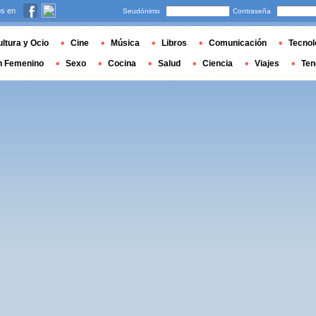
s en
Seudónimo
Contraseña
ltura y Ocio
Cine
Música
Libros
Comunicación
Tecnol
n Femenino
Sexo
Cocina
Salud
Ciencia
Viajes
Ten