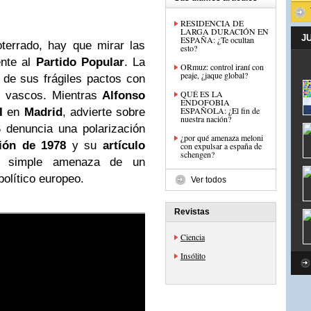
RESIDENCIA DE
LARGA DURACIÓN EN
J
ESPAÑA: ¿Te ocultan
terrado, hay que mirar las
esto?
nte al
Partido Popular
. La
ORmuz: control iraní con
peaje, ¿jaque global?
de sus frágiles pactos con
QUÉ ES LA
s vascos. Mientras
Alfonso
ENDOFOBIA
ESPAÑOLA: ¿El fin de
I
en
Madrid
, advierte sobre
nuestra nación?
S
denuncia una polarización
¿por qué amenaza meloni
ión de 1978
y su
artículo
con expulsar a españa de
schengen?
a simple amenaza de un
político europeo.
Ver todos
Revistas
Ciencia
Insólito