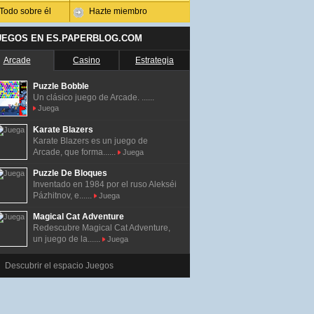
Todo sobre él
Hazte miembro
UEGOS EN ES.PAPERBLOG.COM
Arcade
Casino
Estrategia
Puzzle Bobble
Un clásico juego de Arcade. ......
Juega
Karate Blazers
Karate Blazers es un juego de
Arcade, que forma......
Juega
Puzzle De Bloques
Inventado en 1984 por el ruso Alekséi
Pázhitnov, e......
Juega
Magical Cat Adventure
Redescubre Magical Cat Adventure,
un juego de la......
Juega
Descubrir el espacio Juegos