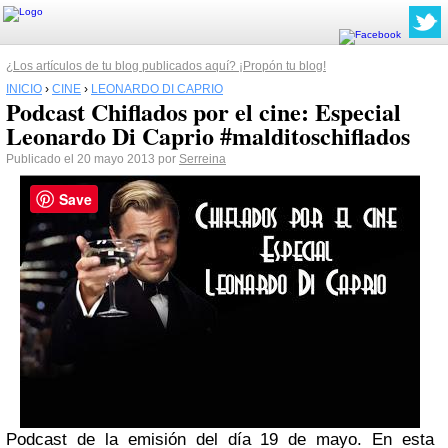
¿Los artículos de tu blog publicados aquí? ¡Propón tu blog!
INICIO
›
CINE
›
LEONARDO DI CAPRIO
Podcast Chiflados por el cine: Especial
Leonardo Di Caprio #malditoschiflados
Publicado el 20 mayo 2013 por
Serreina
Save
Podcast de la emisión del día 19 de mayo. En esta